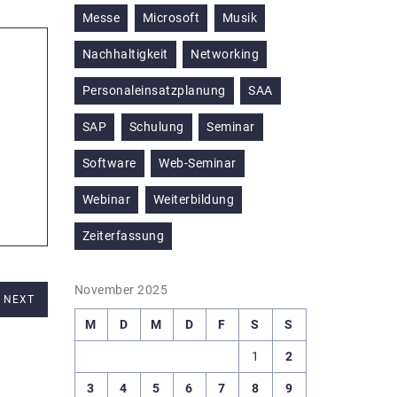
Messe
Microsoft
Musik
Nachhaltigkeit
Networking
Personaleinsatzplanung
SAA
SAP
Schulung
Seminar
Software
Web-Seminar
Webinar
Weiterbildung
Zeiterfassung
November 2025
NEXT
M
D
M
D
F
S
S
1
2
3
4
5
6
7
8
9