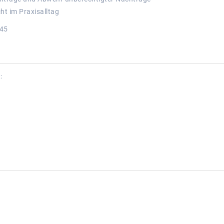
t im Praxisalltag
:45
: