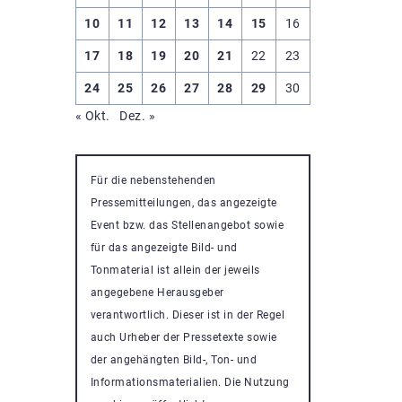
10
11
12
13
14
15
16
17
18
19
20
21
22
23
24
25
26
27
28
29
30
« Okt.
Dez. »
Für die nebenstehenden
Pressemitteilungen, das angezeigte
Event bzw. das Stellenangebot sowie
für das angezeigte Bild- und
Tonmaterial ist allein der jeweils
angegebene Herausgeber
verantwortlich. Dieser ist in der Regel
auch Urheber der Pressetexte sowie
der angehängten Bild-, Ton- und
Informationsmaterialien. Die Nutzung