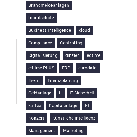
Brandmeldeanlagen
brandschutz
Business Intelligence
cloud
Compliance
Controlling
Digitalisierung
dinzler
edtime
edtime PLUS
ERP
eurodata
Event
Finanzplanung
Geldanlage
it
IT-Sicherheit
kaffee
Kapitalanlage
KI
Konzert
Künstliche Intelligenz
Management
Marketing