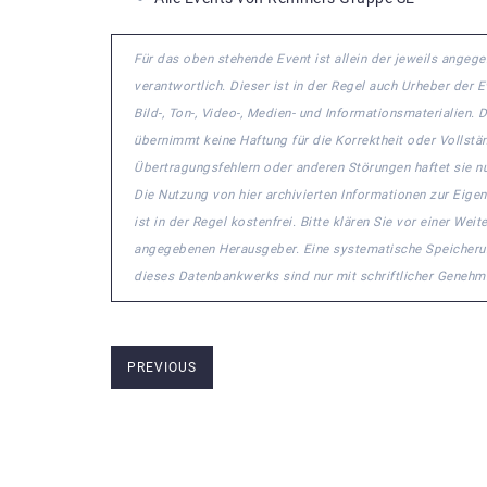
Für das oben stehende Event ist allein der jeweils ange
verantwortlich. Dieser ist in der Regel auch Urheber der
Bild-, Ton-, Video-, Medien- und Informationsmaterialie
übernimmt keine Haftung für die Korrektheit oder Vollstä
Übertragungsfehlern oder anderen Störungen haftet sie nu
Die Nutzung von hier archivierten Informationen zur Eige
ist in der Regel kostenfrei. Bitte klären Sie vor einer W
angegebenen Herausgeber. Eine systematische Speicheru
dieses Datenbankwerks sind nur mit schriftlicher Geneh
PREVIOUS