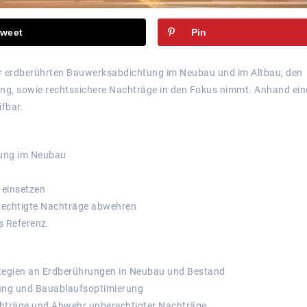
weet
Pin
der erdberührten Bauwerksabdichtung im Neubau und im Altbau, den
anung, sowie rechtssichere Nachträge in den Fokus nimmt. Anhand ein
fbar.
tung im Neubau
t einsetzen
rechtigte Nachträge abwehren
s Referenz
rategien an Erdberührungen in Neubau und Bestand
nung und Bauablaufsoptimierung
chträge und Abwehr unberechtigter Nachträge