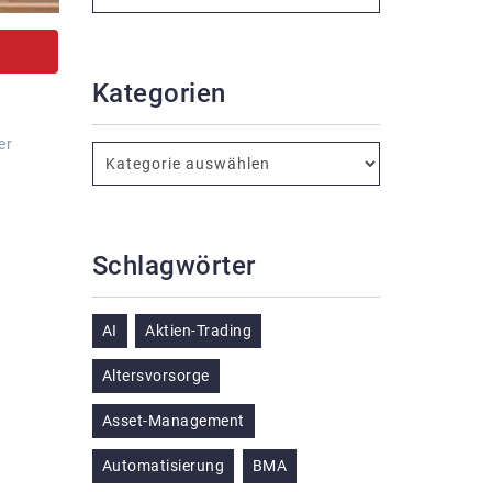
Kategorien
er
Schlagwörter
AI
Aktien-Trading
Altersvorsorge
Asset-Management
Automatisierung
BMA