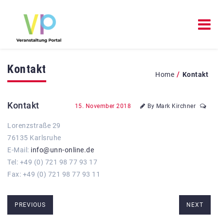
Kontakt
/
Home
Kontakt
Kontakt
15. November 2018
By Mark Kirchner
Lorenzstraße 29
76135 Karlsruhe
E-Mail:
info@unn-online.de
Tel: +49 (0) 721 98 77 93 17
Fax: +49 (0) 721 98 77 93 11
PREVIOUS
NEXT