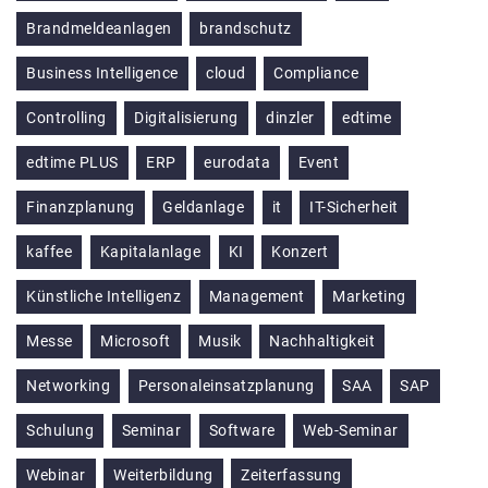
Brandmeldeanlagen
brandschutz
Business Intelligence
cloud
Compliance
Controlling
Digitalisierung
dinzler
edtime
edtime PLUS
ERP
eurodata
Event
Finanzplanung
Geldanlage
it
IT-Sicherheit
kaffee
Kapitalanlage
KI
Konzert
Künstliche Intelligenz
Management
Marketing
Messe
Microsoft
Musik
Nachhaltigkeit
Networking
Personaleinsatzplanung
SAA
SAP
Schulung
Seminar
Software
Web-Seminar
Webinar
Weiterbildung
Zeiterfassung