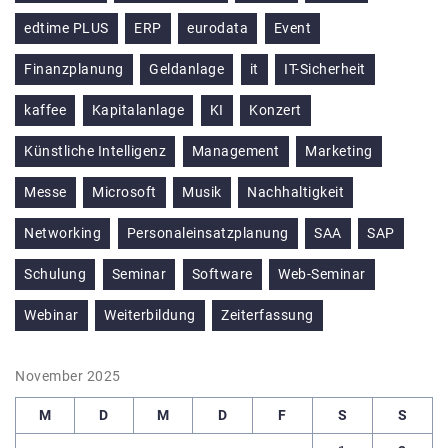
edtime PLUS
ERP
eurodata
Event
Finanzplanung
Geldanlage
it
IT-Sicherheit
kaffee
Kapitalanlage
KI
Konzert
Künstliche Intelligenz
Management
Marketing
Messe
Microsoft
Musik
Nachhaltigkeit
Networking
Personaleinsatzplanung
SAA
SAP
Schulung
Seminar
Software
Web-Seminar
Webinar
Weiterbildung
Zeiterfassung
November 2025
M
D
M
D
F
S
S