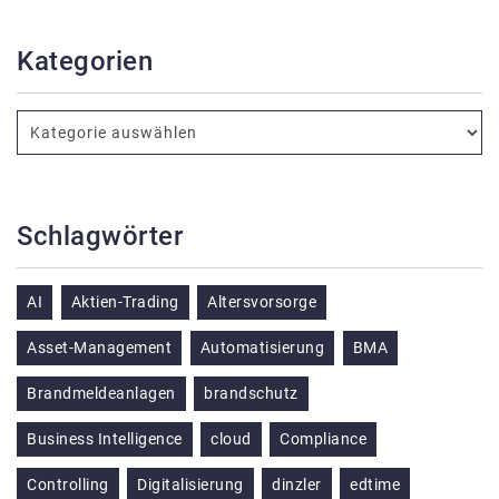
Kategorien
Schlagwörter
AI
Aktien-Trading
Altersvorsorge
Asset-Management
Automatisierung
BMA
Brandmeldeanlagen
brandschutz
Business Intelligence
cloud
Compliance
Controlling
Digitalisierung
dinzler
edtime