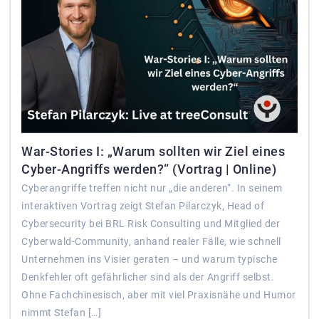
War-Stories I: „Warum sollten wir Ziel eines
Cyber-Angriffs werden?“ (Vortrag | Online)
Cyberangriffe treffen nicht nur „die anderen“. In seinem
interaktiven Vortrag zeigt Stefan Pilarczyk, Head of
Cybersecurity bei BRL Risk Consulting und Mitglied der
Cyberwald-Community, anhand realer Fälle, wie schnell
Unternehmen ins Visier geraten – und warum typische
Denkfehler oft gefährlicher sind als der Angriff selbst.
Ohne Fachchinesisch, aber mit viel Praxisnähe und Humor
nimmt Stefan […]