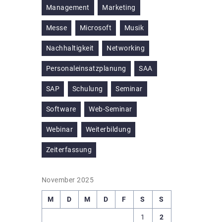
Management
Marketing
Messe
Microsoft
Musik
Nachhaltigkeit
Networking
Personaleinsatzplanung
SAA
SAP
Schulung
Seminar
Software
Web-Seminar
Webinar
Weiterbildung
Zeiterfassung
November 2025
M
D
M
D
F
S
S
1
2