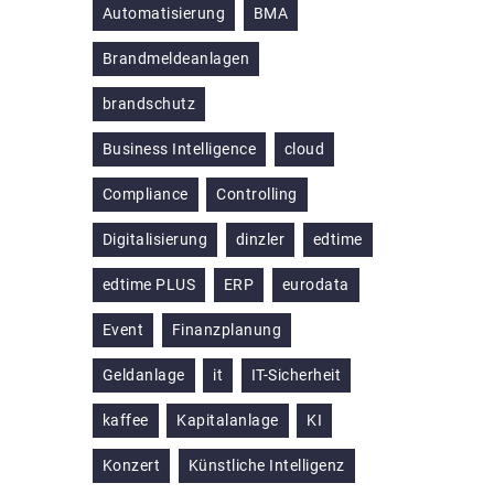
Automatisierung
BMA
Brandmeldeanlagen
brandschutz
Business Intelligence
cloud
Compliance
Controlling
Digitalisierung
dinzler
edtime
edtime PLUS
ERP
eurodata
Event
Finanzplanung
Geldanlage
it
IT-Sicherheit
kaffee
Kapitalanlage
KI
Konzert
Künstliche Intelligenz