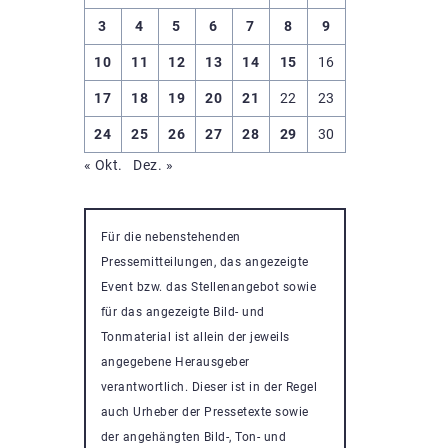
3
4
5
6
7
8
9
10
11
12
13
14
15
16
17
18
19
20
21
22
23
24
25
26
27
28
29
30
« Okt.
Dez. »
Für die nebenstehenden
Pressemitteilungen, das angezeigte
Event bzw. das Stellenangebot sowie
für das angezeigte Bild- und
Tonmaterial ist allein der jeweils
angegebene Herausgeber
verantwortlich. Dieser ist in der Regel
auch Urheber der Pressetexte sowie
der angehängten Bild-, Ton- und