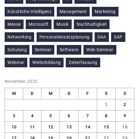
Künstliche Intelligenz
Management
Marketing
Messe
Microsoft
Musik
Nachhaltigkeit
Networking
Personaleinsatzplanung
SAA
SAP
Schulung
Seminar
Software
Web-Seminar
Webinar
Weiterbildung
Zeiterfassung
November 2025
M
D
M
D
F
S
S
1
2
3
4
5
6
7
8
9
10
11
12
13
14
15
16
17
18
19
20
21
22
23