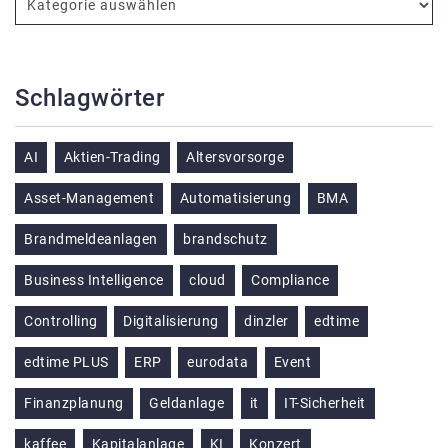
Schlagwörter
AI
Aktien-Trading
Altersvorsorge
Asset-Management
Automatisierung
BMA
Brandmeldeanlagen
brandschutz
Business Intelligence
cloud
Compliance
Controlling
Digitalisierung
dinzler
edtime
edtime PLUS
ERP
eurodata
Event
Finanzplanung
Geldanlage
it
IT-Sicherheit
kaffee
Kapitalanlage
KI
Konzert