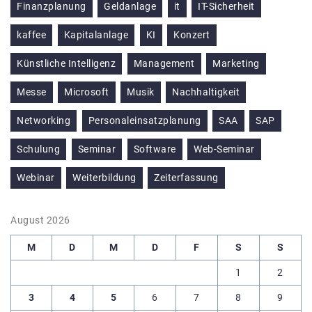
Finanzplanung
Geldanlage
it
IT-Sicherheit
kaffee
Kapitalanlage
KI
Konzert
Künstliche Intelligenz
Management
Marketing
Messe
Microsoft
Musik
Nachhaltigkeit
Networking
Personaleinsatzplanung
SAA
SAP
Schulung
Seminar
Software
Web-Seminar
Webinar
Weiterbildung
Zeiterfassung
August 2026
M
D
M
D
F
S
S
1
2
3
4
5
6
7
8
9