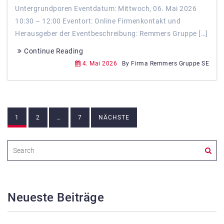
Untergrundporen Eventdatum: Mittwoch, 06. Mai 2026
10:30 – 12:00 Eventort: Online Firmenkontakt und
Herausgeber der Eventbeschreibung: Remmers Gruppe […]
Continue Reading
4. Mai 2026
By Firma Remmers Gruppe SE
Beitragsnavigation
1
2
…
7
NÄCHSTE
Neueste Beiträge