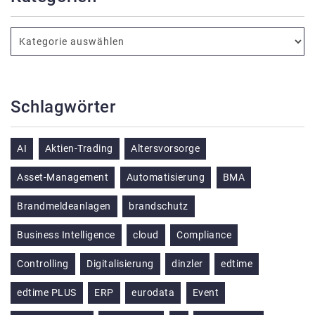
Schlagwörter
AI
Aktien-Trading
Altersvorsorge
Asset-Management
Automatisierung
BMA
Brandmeldeanlagen
brandschutz
Business Intelligence
cloud
Compliance
Controlling
Digitalisierung
dinzler
edtime
edtime PLUS
ERP
eurodata
Event