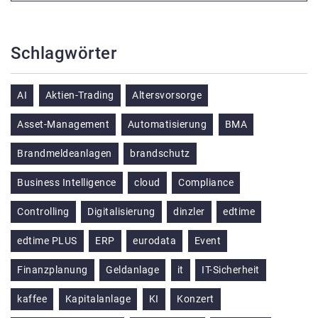
Schlagwörter
AI
Aktien-Trading
Altersvorsorge
Asset-Management
Automatisierung
BMA
Brandmeldeanlagen
brandschutz
Business Intelligence
cloud
Compliance
Controlling
Digitalisierung
dinzler
edtime
edtime PLUS
ERP
eurodata
Event
Finanzplanung
Geldanlage
it
IT-Sicherheit
kaffee
Kapitalanlage
KI
Konzert