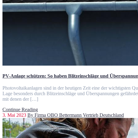
PV-Anlage schützen: So haben Blitzeinschläge und Überspannun
Photovoltaikanlagen sind in der heutigen Zeit eine der wichtigsten Qu
Lage besonders durch Blitzeinschläge und Überspannungen gefährdet.
mit denen der […]
Continue Reading
3. Mai 2023
By Firma OBO Bettermann Vertrieb Deutschland