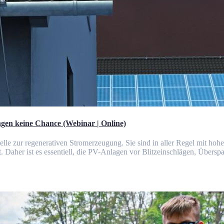
gen keine Chance (Webinar | Online)
elle zur regenerativen Stromerzeugung. Sie sind in aller Regel mit hoh
 Daher ist es essentiell, die PV-Anlagen vor Blitzeinschlägen, Übersp