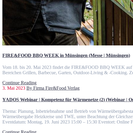
FIRE&FOOD BBQ WEEK in Münsingen (Messe | Münsingen)
Vom 18. bis 20. Mai 2023 findet die FIRE&FOOD BBQ WEEK auf dem his
Bereichen Grillen, Barbecue, Garten, Outdoor-Living & -Cooking
Continue Reading
3. Mai 2023
By Firma Fire&Food Verlag
YADOS Webinar | Kompetenz für Wärmenetze (2) (Webinar | On
Thema: Planung, Inbetriebnahme und Betrieb von Wärmeübergabestat
Wärmeübergabe Heizkreise und TWE, unter Beachtung der Gleichzeiti
Eventdatum: Montag, 19. Juni 2023 15:00 – 15:30 Eventort: Onli
Continue Reading