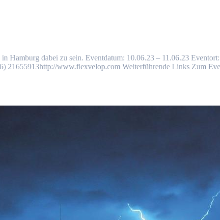
023 in Hamburg dabei zu sein. Eventdatum: 10.06.23 – 11.06.23 Evento
21655913http://www.flexvelop.com Weiterführende Links Zum Event