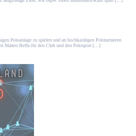
langfristige Ziele, wie bspw. einen Immobilien-Kauf spart […]
sigen Poloanlage zu spielen und an hochkarätigen Poloturnieren
en Matteo Beffa für den Club und den Polosport […]