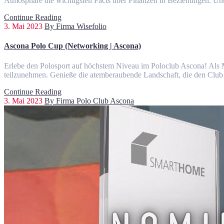
Atmosphäre die wichtigsten Facts über Finanzen in Beziehungen. Unt
Continue Reading
3. Mai 2023
By Firma Wisefolio
Ascona Polo Cup (Networking | Ascona)
Erlebe den Polosport auf höchstem Niveau im Poloclub Ascona! Als Mi
teilzunehmen. Genieße die atemberaubende Landschaft, die den Club 
Continue Reading
3. Mai 2023
By Firma Polo Club Ascona