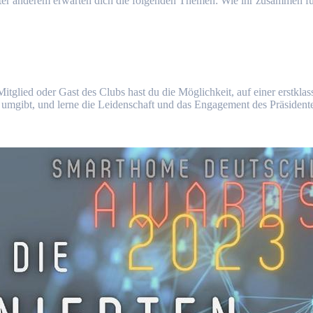
er anderem erwarten dich die folgenden Themen: Wie ihr zusammen für 
tglied oder Gast des Clubs hast du die Möglichkeit, auf einer erstklas
umgibt, und lerne die Leidenschaft und das Engagement des Präsident