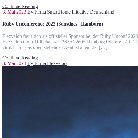
Continue Reading
3. Mai 2023
By Firma SmartHome Initiative Deutschland
Ruby Unconference 2023 (Sonstiges | Hamburg)
Flexvelop freut sich als offizieller Sponsor bei der Ruby Unconf 2
Flexvelop GmbHElbchaussee 267A22605 HamburgTelefon: +49 (176) 
GmbH Für das oben stehende Event ist allein der […]
Continue Reading
3. Mai 2023
By Firma Flexvelop