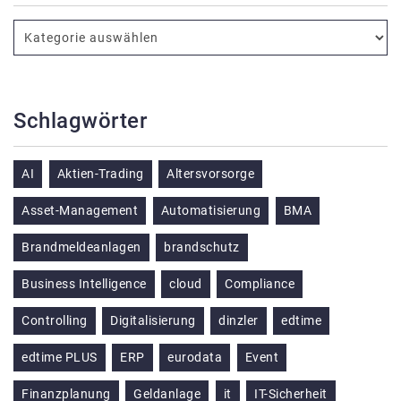
Schlagwörter
AI
Aktien-Trading
Altersvorsorge
Asset-Management
Automatisierung
BMA
Brandmeldeanlagen
brandschutz
Business Intelligence
cloud
Compliance
Controlling
Digitalisierung
dinzler
edtime
edtime PLUS
ERP
eurodata
Event
Finanzplanung
Geldanlage
it
IT-Sicherheit