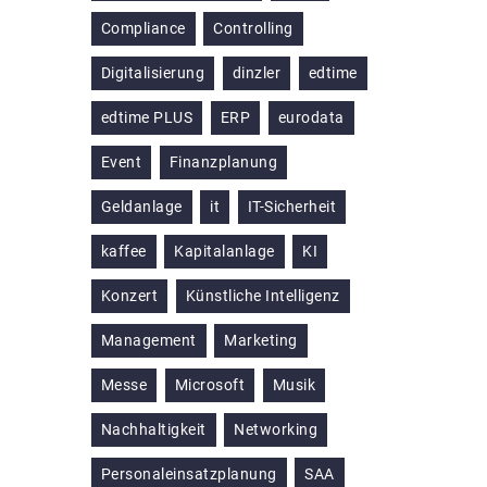
Compliance
Controlling
Digitalisierung
dinzler
edtime
edtime PLUS
ERP
eurodata
Event
Finanzplanung
Geldanlage
it
IT-Sicherheit
kaffee
Kapitalanlage
KI
Konzert
Künstliche Intelligenz
Management
Marketing
Messe
Microsoft
Musik
Nachhaltigkeit
Networking
Personaleinsatzplanung
SAA