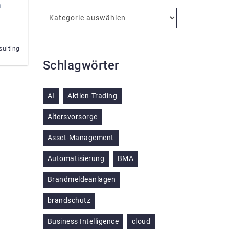
n
sulting
Schlagwörter
AI
Aktien-Trading
Altersvorsorge
Asset-Management
Automatisierung
BMA
Brandmeldeanlagen
brandschutz
Business Intelligence
cloud