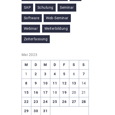
SAP
Schulung
Seminar
Software
Web-Seminar
Webinar
Weiterbildung
Zeiterfassung
Mai 2023
M
D
M
D
F
S
S
1
2
3
4
5
6
7
8
9
10
11
12
13
14
15
16
17
18
19
20
21
22
23
24
25
26
27
28
29
30
31