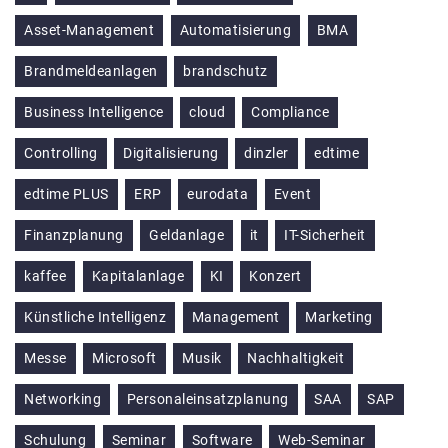
Asset-Management
Automatisierung
BMA
Brandmeldeanlagen
brandschutz
Business Intelligence
cloud
Compliance
Controlling
Digitalisierung
dinzler
edtime
edtime PLUS
ERP
eurodata
Event
Finanzplanung
Geldanlage
it
IT-Sicherheit
kaffee
Kapitalanlage
KI
Konzert
Künstliche Intelligenz
Management
Marketing
Messe
Microsoft
Musik
Nachhaltigkeit
Networking
Personaleinsatzplanung
SAA
SAP
Schulung
Seminar
Software
Web-Seminar