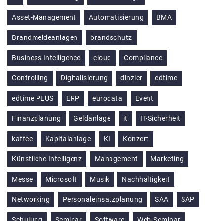
Asset-Management
Automatisierung
BMA
Brandmeldeanlagen
brandschutz
Business Intelligence
cloud
Compliance
Controlling
Digitalisierung
dinzler
edtime
edtime PLUS
ERP
eurodata
Event
Finanzplanung
Geldanlage
it
IT-Sicherheit
kaffee
Kapitalanlage
KI
Konzert
Künstliche Intelligenz
Management
Marketing
Messe
Microsoft
Musik
Nachhaltigkeit
Networking
Personaleinsatzplanung
SAA
SAP
Schulung
Seminar
Software
Web-Seminar