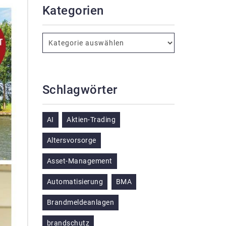
Kategorien
Schlagwörter
AI
Aktien-Trading
Altersvorsorge
Asset-Management
Automatisierung
BMA
Brandmeldeanlagen
brandschutz