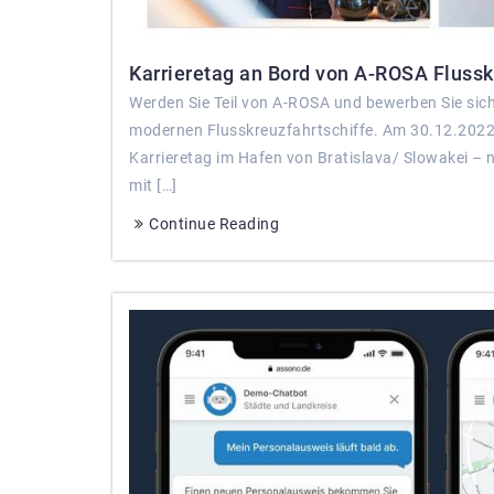
Karrieretag an Bord von A-ROSA Flusskr
Werden Sie Teil von A-ROSA und bewerben Sie sich j
modernen Flusskreuzfahrtschiffe. Am 30.12.2022 
Karrieretag im Hafen von Bratislava/ Slowakei – n
mit […]
Continue Reading