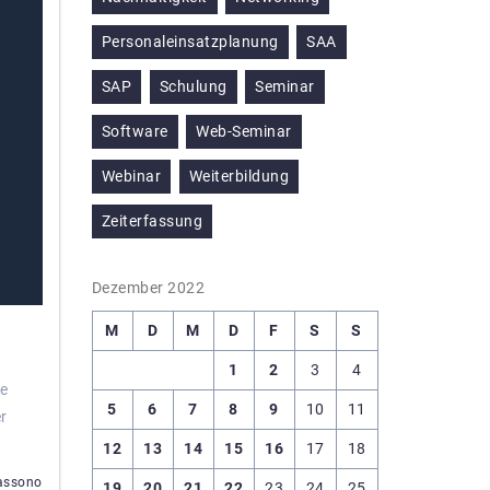
Personaleinsatzplanung
SAA
SAP
Schulung
Seminar
Software
Web-Seminar
Webinar
Weiterbildung
Zeiterfassung
Dezember 2022
M
D
M
D
F
S
S
1
2
3
4
se
5
6
7
8
9
10
11
r
12
13
14
15
16
17
18
assono
19
20
21
22
23
24
25