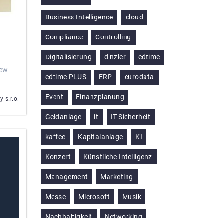
Business Intelligence
cloud
Compliance
Controlling
Digitalisierung
dinzler
edtime
iew
edtime PLUS
ERP
eurodata
Event
Finanzplanung
 s.r.o.
Geldanlage
it
IT-Sicherheit
kaffee
Kapitalanlage
KI
Konzert
Künstliche Intelligenz
Management
Marketing
Messe
Microsoft
Musik
Nachhaltigkeit
Networking