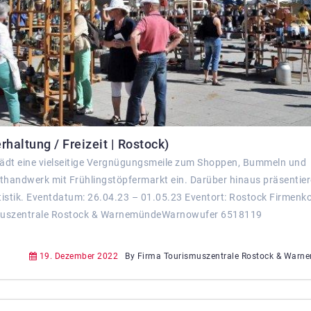
altung / Freizeit | Rostock)
ädt eine vielseitige Vergnügungsmeile zum Shoppen, Bummeln und
sthandwerk mit Frühlingstöpfermarkt ein. Darüber hinaus präsentie
tistik. Eventdatum: 26.04.23 – 01.05.23 Eventort: Rostock Firmenk
smuszentrale Rostock & WarnemündeWarnowufer 6518119
19. Dezember 2022
By Firma Tourismuszentrale Rostock & Warn