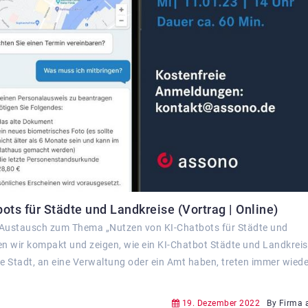
ts für Städte und Landkreise (Vortrag | Online)
-Austausch zum Thema „Nutzen von KI-Chatbots für Städte und
n wir kompakt und zeigen, wie ein KI-Chatbot Städte und Landkrei
ne Stadt, an eine Verwaltung oder ein Amt haben, treten immer wiede
19. Dezember 2022
By Firma 