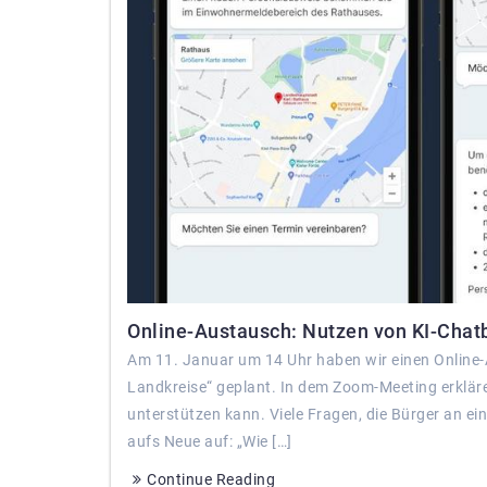
Online-Austausch: Nutzen von KI-Chatbo
Am 11. Januar um 14 Uhr haben wir einen Online
Landkreise“ geplant. In dem Zoom-Meeting erkläre
unterstützen kann. Viele Fragen, die Bürger an ei
aufs Neue auf: „Wie […]
Continue Reading