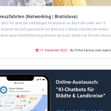
euzfahrten (Networking | Bratislava)
etzt für eine der vielfältigen Positionen an Bord der mehr als 13
können Sie sich persönlich ein Bild von A-ROSA machen bei einem
eben einer Schiffsführung können Sie auch direkt vor Ort ein Interv
19. Dezember 2022
By Firma backup jobs agency