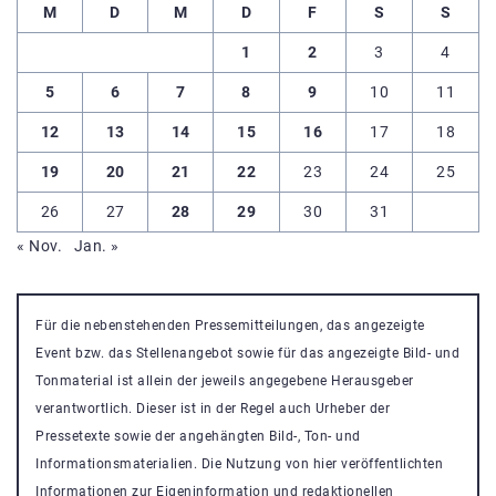
M
D
M
D
F
S
S
1
2
3
4
5
6
7
8
9
10
11
12
13
14
15
16
17
18
19
20
21
22
23
24
25
26
27
28
29
30
31
« Nov.
Jan. »
Für die nebenstehenden Pressemitteilungen, das angezeigte
Event bzw. das Stellenangebot sowie für das angezeigte Bild- und
Tonmaterial ist allein der jeweils angegebene Herausgeber
verantwortlich. Dieser ist in der Regel auch Urheber der
Pressetexte sowie der angehängten Bild-, Ton- und
Informationsmaterialien. Die Nutzung von hier veröffentlichten
Informationen zur Eigeninformation und redaktionellen