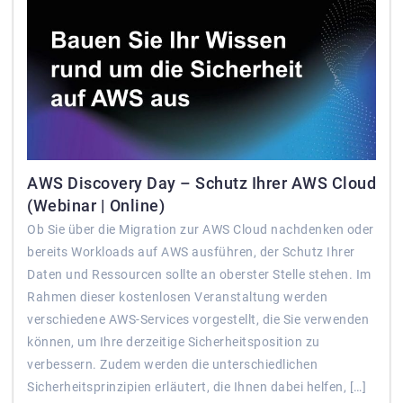
AWS Discovery Day – Schutz Ihrer AWS Cloud
(Webinar | Online)
Ob Sie über die Migration zur AWS Cloud nachdenken oder
bereits Workloads auf AWS ausführen, der Schutz Ihrer
Daten und Ressourcen sollte an oberster Stelle stehen. Im
Rahmen dieser kostenlosen Veranstaltung werden
verschiedene AWS-Services vorgestellt, die Sie verwenden
können, um Ihre derzeitige Sicherheitsposition zu
verbessern. Zudem werden die unterschiedlichen
Sicherheitsprinzipien erläutert, die Ihnen dabei helfen, […]