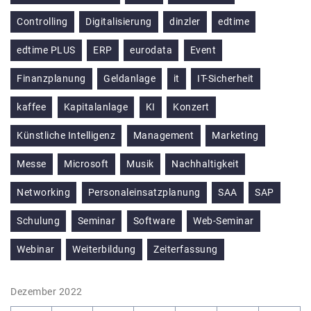
Controlling
Digitalisierung
dinzler
edtime
edtime PLUS
ERP
eurodata
Event
Finanzplanung
Geldanlage
it
IT-Sicherheit
kaffee
Kapitalanlage
KI
Konzert
Künstliche Intelligenz
Management
Marketing
Messe
Microsoft
Musik
Nachhaltigkeit
Networking
Personaleinsatzplanung
SAA
SAP
Schulung
Seminar
Software
Web-Seminar
Webinar
Weiterbildung
Zeiterfassung
Dezember 2022