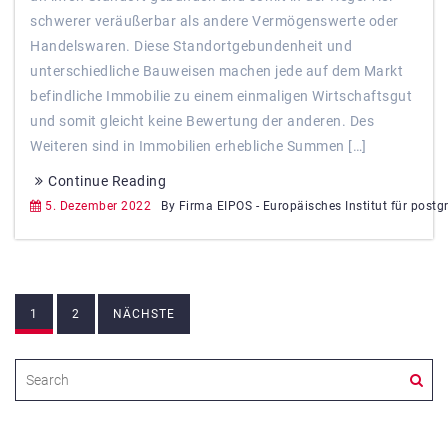
schwerer veräußerbar als andere Vermögenswerte oder
Handelswaren. Diese Standortgebundenheit und
unterschiedliche Bauweisen machen jede auf dem Markt
befindliche Immobilie zu einem einmaligen Wirtschaftsgut
und somit gleicht keine Bewertung der anderen. Des
Weiteren sind in Immobilien erhebliche Summen […]
Continue Reading
5. Dezember 2022
By Firma EIPOS - Europäisches Institut für postg
Beitragsnavigation
1
2
NÄCHSTE