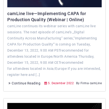
camLine live—Implementing CAPA for
Production Quality (Webinar | Online)
camLine continues its webinar series with camLine live
sessions. The next episode of camLine’s „Digital
Continuity Across Manufacturing“ series,“Implementing
CAPA for Production Quality” is coming on Tuesday,
December 13, 2022, 9:00 AM PSTrecommended for
attendees located in Europe/North America Thursday,
December 15, 2022, 9:00 AM CETrecommended
for attendees located in Asia/Europe If you are interested,
register here and […]
Continue Reading
5. Dezember 2022
By Firma camLine