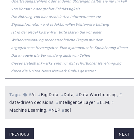
Übertragungsfehlern oder anderen Störungen haftet sie nur im Fall
von Vorsatz oder grober Fahrlässigkeit.
Die Nutzung von hier archivierten Informationen zur
Eigeninformation und redaktionellen Weiterverarbeitung
ist in der Regel kostenfrei. Bitte klären Sie vor einer
Weiterverwendung urheberrechtliche Fragen mit dem
angegebenen Herausgeber. Eine systematische Speicherung dieser
Daten sowie die Verwendung auch von Teilen
dieses Datenbankwerks sind nur mit schriftlicher Genehmigung
durch die United News Network GmbH gestattet
Tags:
#
AI
#
Big Data
#
Data
#
Data Warehousing
#
data-driven decisions
#
Intelligence Layer
#
LLM
#
Machine Learning
#
NLP
#
sql
PREVIOUS
NEXT