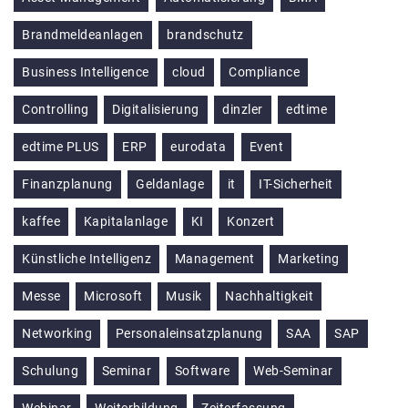
Brandmeldeanlagen
brandschutz
Business Intelligence
cloud
Compliance
Controlling
Digitalisierung
dinzler
edtime
edtime PLUS
ERP
eurodata
Event
Finanzplanung
Geldanlage
it
IT-Sicherheit
kaffee
Kapitalanlage
KI
Konzert
Künstliche Intelligenz
Management
Marketing
Messe
Microsoft
Musik
Nachhaltigkeit
Networking
Personaleinsatzplanung
SAA
SAP
Schulung
Seminar
Software
Web-Seminar