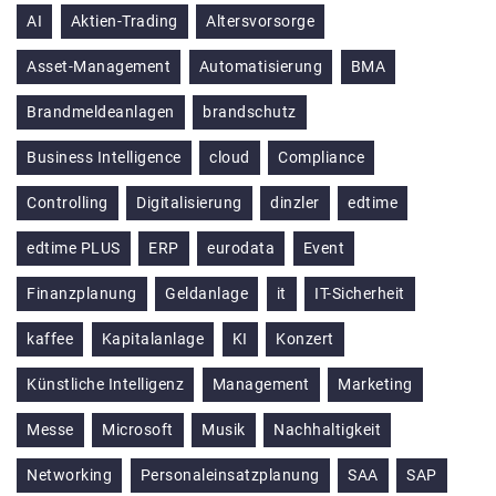
AI
Aktien-Trading
Altersvorsorge
Asset-Management
Automatisierung
BMA
Brandmeldeanlagen
brandschutz
Business Intelligence
cloud
Compliance
Controlling
Digitalisierung
dinzler
edtime
edtime PLUS
ERP
eurodata
Event
Finanzplanung
Geldanlage
it
IT-Sicherheit
kaffee
Kapitalanlage
KI
Konzert
Künstliche Intelligenz
Management
Marketing
Messe
Microsoft
Musik
Nachhaltigkeit
Networking
Personaleinsatzplanung
SAA
SAP