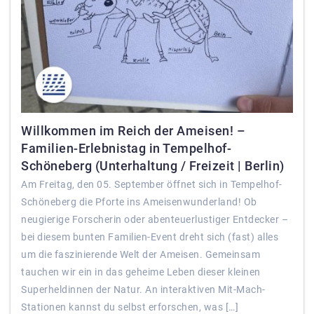
Willkommen im Reich der Ameisen! –
Familien-Erlebnistag in Tempelhof-
Schöneberg (Unterhaltung / Freizeit | Berlin)
Am Freitag, den 05. September öffnet sich in Tempelhof-
Schöneberg die Pforte ins Ameisenwunderland! Ob
neugierige Forscherin oder abenteuerlustiger Entdecker –
bei diesem bunten Familien-Event dreht sich (fast) alles
um die faszinierende Welt der Ameisen. Gemeinsam
tauchen wir ein in das geheime Leben dieser kleinen
Superheldinnen der Natur. An interaktiven Mit-Mach-
Stationen kannst du selbst erforschen, was […]