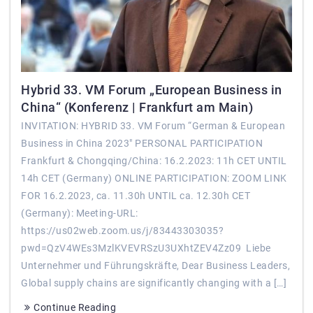
Hybrid 33. VM Forum „European Business in
China“ (Konferenz | Frankfurt am Main)
INVITATION: HYBRID 33. VM Forum “German & European
Business in China 2023″ PERSONAL PARTICIPATION
Frankfurt & Chongqing/China: 16.2.2023: 11h CET UNTIL
14h CET (Germany) ONLINE PARTICIPATION: ZOOM LINK
FOR 16.2.2023, ca. 11.30h UNTIL ca. 12.30h CET
(Germany): Meeting-URL:
https://us02web.zoom.us/j/83443303035?
pwd=QzV4WEs3MzlKVEVRSzU3UXhtZEV4Zz09 Liebe
Unternehmer und Führungskräfte, Dear Business Leaders,
Global supply chains are significantly changing with a […]
Continue Reading