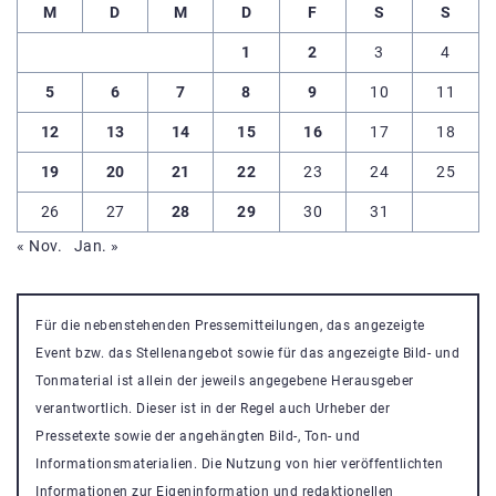
M
D
M
D
F
S
S
1
2
3
4
5
6
7
8
9
10
11
12
13
14
15
16
17
18
19
20
21
22
23
24
25
26
27
28
29
30
31
« Nov.
Jan. »
Für die nebenstehenden Pressemitteilungen, das angezeigte
Event bzw. das Stellenangebot sowie für das angezeigte Bild- und
Tonmaterial ist allein der jeweils angegebene Herausgeber
verantwortlich. Dieser ist in der Regel auch Urheber der
Pressetexte sowie der angehängten Bild-, Ton- und
Informationsmaterialien. Die Nutzung von hier veröffentlichten
Informationen zur Eigeninformation und redaktionellen