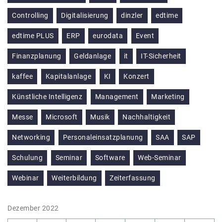
Controlling
Digitalisierung
dinzler
edtime
edtime PLUS
ERP
eurodata
Event
Finanzplanung
Geldanlage
it
IT-Sicherheit
kaffee
Kapitalanlage
KI
Konzert
Künstliche Intelligenz
Management
Marketing
Messe
Microsoft
Musik
Nachhaltigkeit
Networking
Personaleinsatzplanung
SAA
SAP
Schulung
Seminar
Software
Web-Seminar
Webinar
Weiterbildung
Zeiterfassung
Dezember 2022