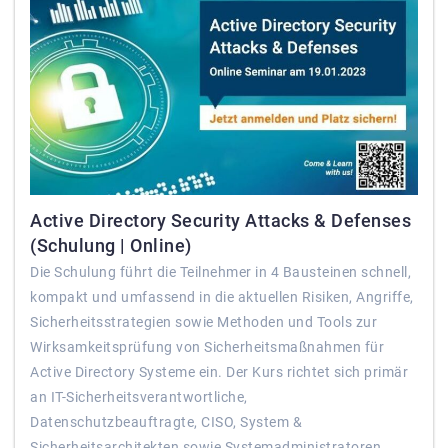
Active Directory Security Attacks & Defenses
(Schulung | Online)
Die Schulung führt die Teilnehmer in 4 Bausteinen schnell,
kompakt und umfassend in die aktuellen Risiken, Angriffe,
Sicherheitsstrategien sowie Methoden und Tools zur
Wirksamkeitsprüfung von Sicherheitsmaßnahmen für
Active Directory Systeme ein. Der Kurs richtet sich primär
an IT-Sicherheitsverantwortliche,
Datenschutzbeauftragte, CISO, System &
Sicherheitsarchitekten sowie Systemadministratoren.