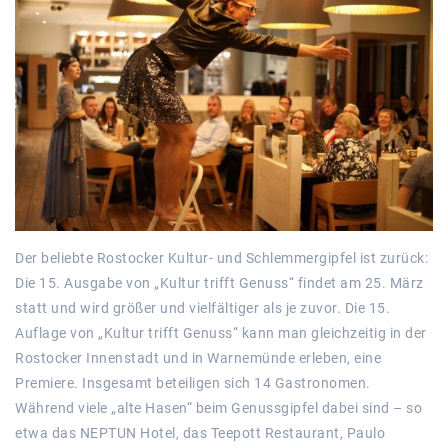
Der beliebte Rostocker Kultur- und Schlemmergipfel ist zurück:
Die 15. Ausgabe von „Kultur trifft Genuss“ findet am 25. März
statt und wird größer und vielfältiger als je zuvor. Die 15.
Auflage von „Kultur trifft Genuss“ kann man gleichzeitig in der
Rostocker Innenstadt und in Warnemünde erleben, eine
Premiere. Insgesamt beteiligen sich 14 Gastronomen.
Während viele „alte Hasen“ beim Genussgipfel dabei sind – so
etwa das NEPTUN Hotel, das Teepott Restaurant, Paulo