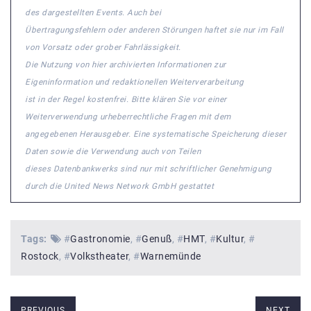
des dargestellten Events. Auch bei
Übertragungsfehlern oder anderen Störungen haftet sie nur im Fall
von Vorsatz oder grober Fahrlässigkeit.
Die Nutzung von hier archivierten Informationen zur
Eigeninformation und redaktionellen Weiterverarbeitung
ist in der Regel kostenfrei. Bitte klären Sie vor einer
Weiterverwendung urheberrechtliche Fragen mit dem
angegebenen Herausgeber. Eine systematische Speicherung dieser
Daten sowie die Verwendung auch von Teilen
dieses Datenbankwerks sind nur mit schriftlicher Genehmigung
durch die United News Network GmbH gestattet
Tags:
#
Gastronomie
#
Genuß
#
HMT
#
Kultur
#
Rostock
#
Volkstheater
#
Warnemünde
PREVIOUS
NEXT