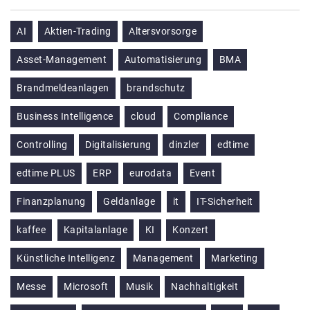
AI
Aktien-Trading
Altersvorsorge
Asset-Management
Automatisierung
BMA
Brandmeldeanlagen
brandschutz
Business Intelligence
cloud
Compliance
Controlling
Digitalisierung
dinzler
edtime
edtime PLUS
ERP
eurodata
Event
Finanzplanung
Geldanlage
it
IT-Sicherheit
kaffee
Kapitalanlage
KI
Konzert
Künstliche Intelligenz
Management
Marketing
Messe
Microsoft
Musik
Nachhaltigkeit