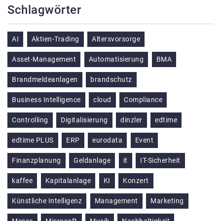
Schlagwörter
AI
Aktien-Trading
Altersvorsorge
Asset-Management
Automatisierung
BMA
Brandmeldeanlagen
brandschutz
Business Intelligence
cloud
Compliance
Controlling
Digitalisierung
dinzler
edtime
edtime PLUS
ERP
eurodata
Event
Finanzplanung
Geldanlage
it
IT-Sicherheit
kaffee
Kapitalanlage
KI
Konzert
Künstliche Intelligenz
Management
Marketing
Messe
Microsoft
Musik
Nachhaltigkeit