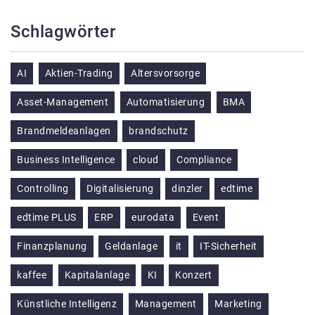
Schlagwörter
AI
Aktien-Trading
Altersvorsorge
Asset-Management
Automatisierung
BMA
Brandmeldeanlagen
brandschutz
Business Intelligence
cloud
Compliance
Controlling
Digitalisierung
dinzler
edtime
edtime PLUS
ERP
eurodata
Event
Finanzplanung
Geldanlage
it
IT-Sicherheit
kaffee
Kapitalanlage
KI
Konzert
Künstliche Intelligenz
Management
Marketing