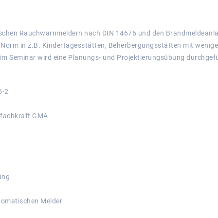
wischen Rauchwarnmeldern nach DIN 14676 und den Brandmeldeanl
e Norm in z.B. Kindertagesstätten, Beherbergungsstätten mit wenige
m Seminar wird eine Planungs- und Projektierungsübung durchgefü
6-2
ofachkraft GMA
ung
tomatischen Melder