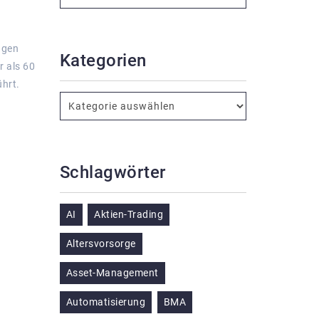
agen
Kategorien
r als 60
hrt.
Schlagwörter
AI
Aktien-Trading
Altersvorsorge
Asset-Management
Automatisierung
BMA