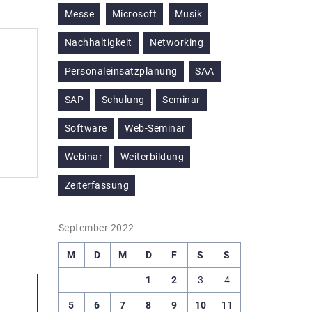
Messe
Microsoft
Musik
Nachhaltigkeit
Networking
Personaleinsatzplanung
SAA
SAP
Schulung
Seminar
Software
Web-Seminar
Webinar
Weiterbildung
Zeiterfassung
September 2022
M
D
M
D
F
S
S
1
2
3
4
5
6
7
8
9
10
11