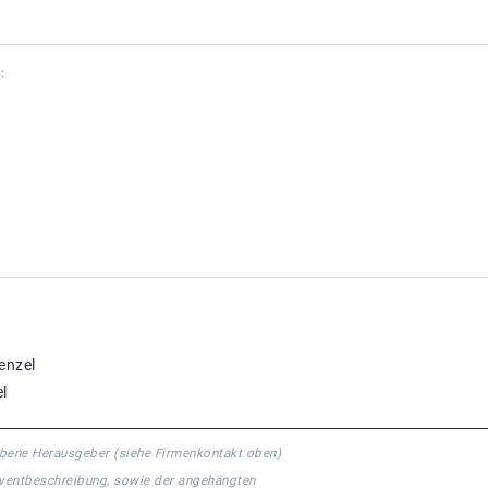
:
enzel
l
gebene Herausgeber (siehe Firmenkontakt oben)
 Eventbeschreibung, sowie der angehängten