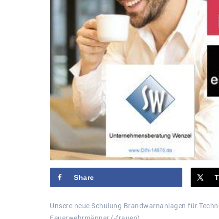
Share
T
Unsere neue Schulung Brandwarnanlagen für Techniker
Feuerwehrmänner (-frauen).