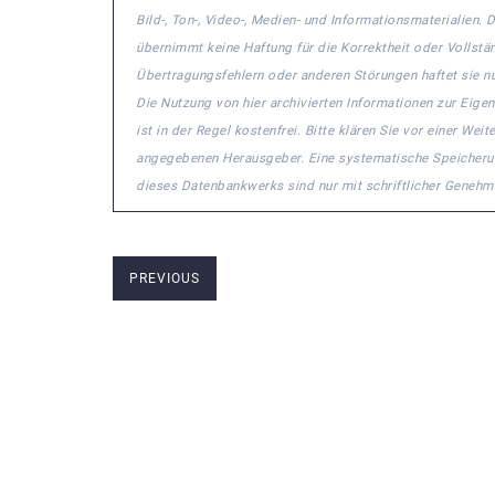
Bild-, Ton-, Video-, Medien- und Informationsmaterialie
übernimmt keine Haftung für die Korrektheit oder Vollstä
Übertragungsfehlern oder anderen Störungen haftet sie nu
Die Nutzung von hier archivierten Informationen zur Eige
ist in der Regel kostenfrei. Bitte klären Sie vor einer W
angegebenen Herausgeber. Eine systematische Speicheru
dieses Datenbankwerks sind nur mit schriftlicher Geneh
PREVIOUS