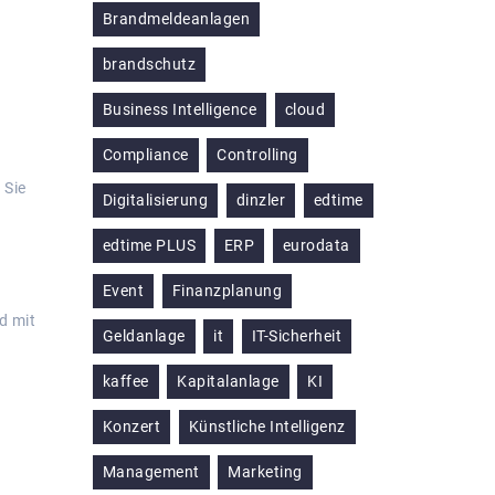
Brandmeldeanlagen
brandschutz
Business Intelligence
cloud
Compliance
Controlling
 Sie
Digitalisierung
dinzler
edtime
edtime PLUS
ERP
eurodata
Event
Finanzplanung
d mit
Geldanlage
it
IT-Sicherheit
kaffee
Kapitalanlage
KI
Konzert
Künstliche Intelligenz
Management
Marketing