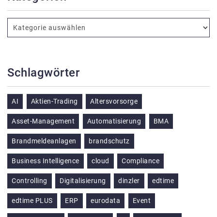
Schlagwörter
AI
Aktien-Trading
Altersvorsorge
Asset-Management
Automatisierung
BMA
Brandmeldeanlagen
brandschutz
Business Intelligence
cloud
Compliance
Controlling
Digitalisierung
dinzler
edtime
edtime PLUS
ERP
eurodata
Event