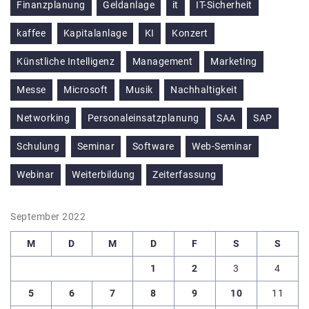
Finanzplanung
Geldanlage
it
IT-Sicherheit
kaffee
Kapitalanlage
KI
Konzert
Künstliche Intelligenz
Management
Marketing
Messe
Microsoft
Musik
Nachhaltigkeit
Networking
Personaleinsatzplanung
SAA
SAP
Schulung
Seminar
Software
Web-Seminar
Webinar
Weiterbildung
Zeiterfassung
September 2022
M
D
M
D
F
S
S
1
2
3
4
5
6
7
8
9
10
11