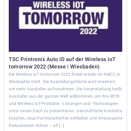
TSC Printronix Auto ID auf der Wireless IoT
tomorrow 2022 (Messe | Wiesbaden)
Die Wireless IoT tomorrow 2022 findet wieder im RMCC in
Wiesbaden statt. Die Ausstellungsfläche wird erweitert,
um mehr Aussteller aufzunehmen. Die Veranstaltung heißt
Aussteller aus der ganzen Welt willkommen, um ihre RFID-
und Wireless IoT-Produkte, -Lösungen und -Technologien
unter einem Dach zu präsentieren. Geschäftliche Kontakte
knüpfen, neue Partnerschaften schließen und interessante
Diskussionen führen – all […]