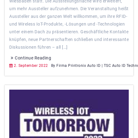
Wiesbaden statt. Die Ausstellungsfläche wird erweitert,
um mehr Aussteller aufzunehmen. Die Veranstaltung heißt
Aussteller aus der ganzen Welt willkommen, um ihre RFID-
und Wireless IoT-Produkte, -Lösungen und -Technologien
unter einem Dach zu präsentieren. Geschäftliche Kontakte
knüpfen, neue Partnerschaften schließen und interessante
Diskussionen führen – all […]
Continue Reading
2. September 2022
By Firma Printronix Auto ID | TSC Auto ID Tech