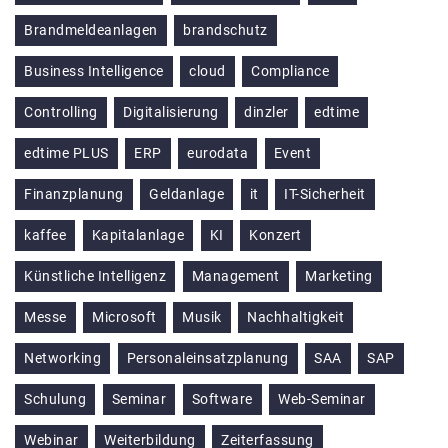
Brandmeldeanlagen
brandschutz
Business Intelligence
cloud
Compliance
Controlling
Digitalisierung
dinzler
edtime
edtime PLUS
ERP
eurodata
Event
Finanzplanung
Geldanlage
it
IT-Sicherheit
kaffee
Kapitalanlage
KI
Konzert
Künstliche Intelligenz
Management
Marketing
Messe
Microsoft
Musik
Nachhaltigkeit
Networking
Personaleinsatzplanung
SAA
SAP
Schulung
Seminar
Software
Web-Seminar
Webinar
Weiterbildung
Zeiterfassung