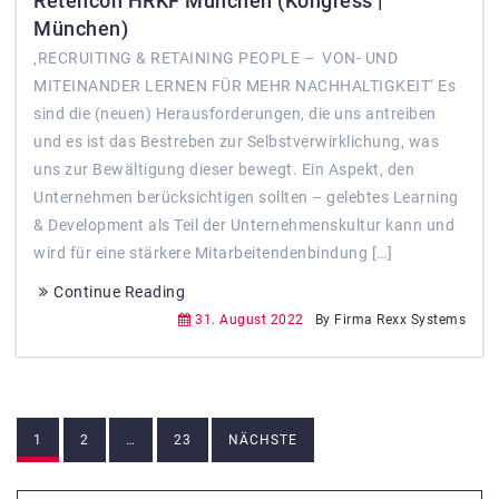
Retencon HRKF München (Kongress |
München)
‚RECRUITING & RETAINING PEOPLE – VON- UND
MITEINANDER LERNEN FÜR MEHR NACHHALTIGKEIT‘ Es
sind die (neuen) Herausforderungen, die uns antreiben
und es ist das Bestreben zur Selbstverwirklichung, was
uns zur Bewältigung dieser bewegt. Ein Aspekt, den
Unternehmen berücksichtigen sollten – gelebtes Learning
& Development als Teil der Unternehmenskultur kann und
wird für eine stärkere Mitarbeitendenbindung […]
Continue Reading
31. August 2022
By Firma Rexx Systems
Beitragsnavigation
1
2
…
23
NÄCHSTE