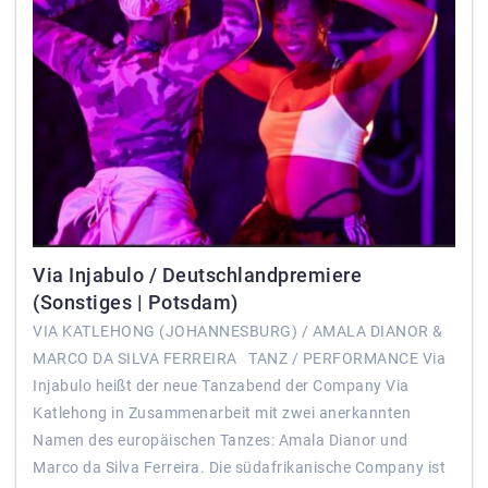
Via Injabulo / Deutschlandpremiere
(Sonstiges | Potsdam)
VIA KATLEHONG (JOHANNESBURG) / AMALA DIANOR &
MARCO DA SILVA FERREIRA TANZ / PERFORMANCE Via
Injabulo heißt der neue Tanzabend der Company Via
Katlehong in Zusammenarbeit mit zwei anerkannten
Namen des europäischen Tanzes: Amala Dianor und
Marco da Silva Ferreira. Die südafrikanische Company ist