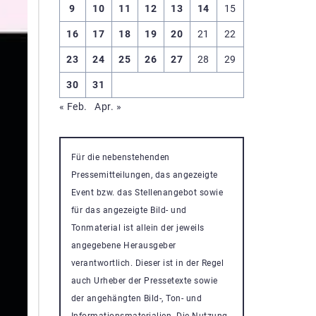
9
10
11
12
13
14
15
16
17
18
19
20
21
22
23
24
25
26
27
28
29
30
31
« Feb.
Apr. »
Für die nebenstehenden
Pressemitteilungen, das angezeigte
Event bzw. das Stellenangebot sowie
für das angezeigte Bild- und
Tonmaterial ist allein der jeweils
angegebene Herausgeber
verantwortlich. Dieser ist in der Regel
auch Urheber der Pressetexte sowie
der angehängten Bild-, Ton- und
Informationsmaterialien. Die Nutzung