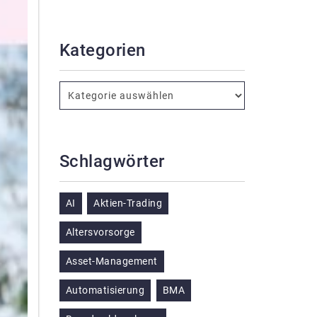
Kategorien
Schlagwörter
AI
Aktien-Trading
Altersvorsorge
Asset-Management
Automatisierung
BMA