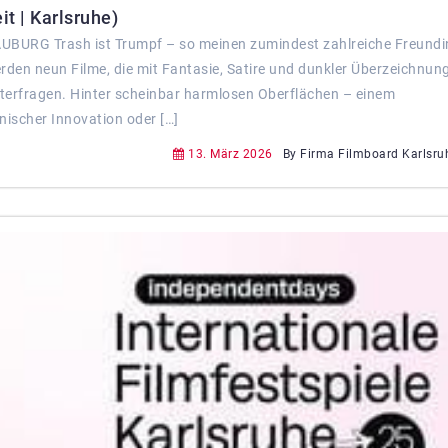
it | Karlsruhe)
HAUBURG Trash ist Trumpf – so meinen zumindest zahlreiche Freund
en neun Filme, die mit Fantasie, Satire und dunkler Überzeichnung
nterfragen. Hinter scheinbar harmlosen Oberflächen – einem
nischer Innovation oder […]
13. März 2026
By Firma Filmboard Karlsruh