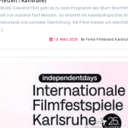
reizeit | Karlsruhe)
AUBURG Gewohnt flott geht es zu beim Programm des Short Shortfil
zeit von maximal fünf Minuten. So entsteht ein kaleidoskopisches Bi
ezustand und surrealer Überhöhung. Die Filme kreisen um Identität
…]
13. März 2026
By Firma Filmboard Karlsruh