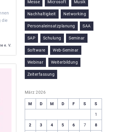
Messe
Microsoft
Musik
innen
Nachhaltigkeit
Networking
 die
Personaleinsatzplanung
SAA
SAP
Schulung
Seminar
e e. V.
Software
Web-Seminar
Webinar
Weiterbildung
Zeiterfassung
März 2026
M
D
M
D
F
S
S
1
2
3
4
5
6
7
8