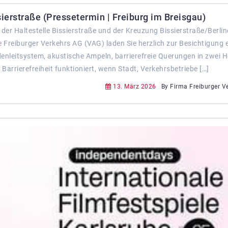
erstraße (Pressetermin | Freiburg im Breisgau)
der Haltestelle Bissierstraße und der Kreuzung Bissierstraße/Berlin
e Freiburger Verkehrs AG (VAG) laden Sie herzlich zur Besichtigung e
enleitsystem, akustische Ampeln, barrierefreie Querungen in zwei 
Barrierefreiheit funktioniert, wenn Stadt, Verkehrsbetriebe […]
13. März 2026
By Firma Freiburger V