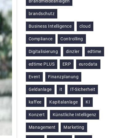
Brandmeldeanlagen
brandschutz
Business Intelligence
cloud
Compliance
Controlling
Digitalisierung
dinzler
edtime
edtime PLUS
ERP
eurodata
Event
Finanzplanung
Geldanlage
it
IT-Sicherheit
kaffee
Kapitalanlage
KI
Konzert
Künstliche Intelligenz
Management
Marketing