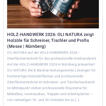
HOLZ-HANDWERK 2026: OLI NATURA zeigt
Holzöle für Schreiner, Tischler und Profis
(Messe | Nürnberg)
OLI NATURA auf der HOLZ-HANDWERK 2026 –
Oberflächentechnik für das professionelle Holzhandwerk
Auf der HOLZ-HANDWERK 2026 in Nürnberg präsentiert
OLI NATURA Öle & Wachse leistungsstarke Lösungen für
hochwertige Holzoberflächen und professionelle
Oberflächentechnik im Schreiner- und Tischlerhandwerk.
Im Mittelpunkt stehen professionelle Ölsysteme für
Möbelbau, Innenausbau, Treppen und Arbeitsplatten –
von vielseitigen 1K- und 2K-Holzölen bis zu […]