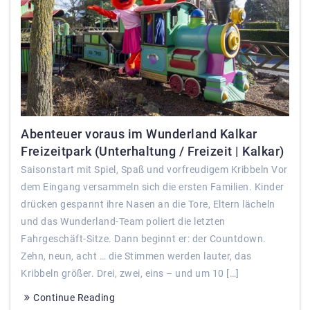
Abenteuer voraus im Wunderland Kalkar
Freizeitpark (Unterhaltung / Freizeit | Kalkar)
Saisonstart mit Spiel, Spaß und vorfreudigem Kribbeln Vor
dem Eingang versammeln sich die ersten Familien. Kinder
drücken gespannt ihre Nasen an die Tore, Eltern lächeln
und das Wunderland-Team poliert die letzten
Fahrgeschäft-Sitze. Dann beginnt er: der Countdown.
Zehn, neun, acht … die Stimmen werden lauter, das
Kribbeln größer. Drei, zwei, eins – und um 10 […]
Continue Reading