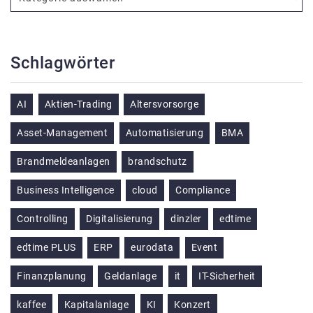
Schlagwörter
AI
Aktien-Trading
Altersvorsorge
Asset-Management
Automatisierung
BMA
Brandmeldeanlagen
brandschutz
Business Intelligence
cloud
Compliance
Controlling
Digitalisierung
dinzler
edtime
edtime PLUS
ERP
eurodata
Event
Finanzplanung
Geldanlage
it
IT-Sicherheit
kaffee
Kapitalanlage
KI
Konzert