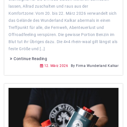
lassen, Allrad zuschalten und raus aus der
Komfortzone: Vom 20. bis 22. März 2026 verwandelt sich
das Gelände des Wunderland Kalkar abermals in einen
Treffpunkt für alle, die Fernweh, Abenteuerlust und
Offroadfeeling verspüren. Die gewisse Portion Benzin im
Blut tut ihr Übriges dazu. Die 4×4 rhein-waal gilt längst als
feste Größe und […]
Continue Reading
12. März 2026
By Firma Wunderland Kalkar