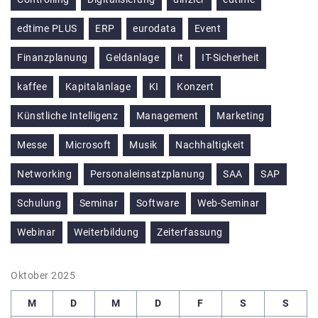
edtime PLUS
ERP
eurodata
Event
Finanzplanung
Geldanlage
it
IT-Sicherheit
kaffee
Kapitalanlage
KI
Konzert
Künstliche Intelligenz
Management
Marketing
Messe
Microsoft
Musik
Nachhaltigkeit
Networking
Personaleinsatzplanung
SAA
SAP
Schulung
Seminar
Software
Web-Seminar
Webinar
Weiterbildung
Zeiterfassung
Oktober 2025
M
D
M
D
F
S
S