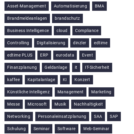
Asset-Management
Automatisierung
BMA
Brandmeldeanlagen
brandschutz
Business Intelligence
cloud
Compliance
Controlling
Digitalisierung
dinzler
edtime
edtime PLUS
ERP
eurodata
Event
Finanzplanung
Geldanlage
it
IT-Sicherheit
kaffee
Kapitalanlage
KI
Konzert
Künstliche Intelligenz
Management
Marketing
Messe
Microsoft
Musik
Nachhaltigkeit
Networking
Personaleinsatzplanung
SAA
SAP
Schulung
Seminar
Software
Web-Seminar