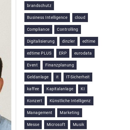
brandschutz
Business Intelligence
cloud
Compliance
Controlling
Digitalisierung
dinzler
edtime
edtime PLUS
ERP
eurodata
Event
Finanzplanung
Geldanlage
it
IT-Sicherheit
kaffee
Kapitalanlage
KI
Konzert
Künstliche Intelligenz
Management
Marketing
Messe
Microsoft
Musik