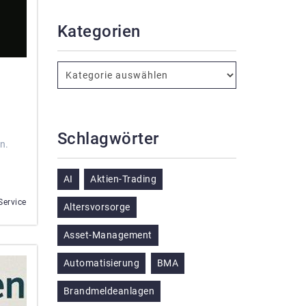
Kategorien
Schlagwörter
n.
AI
Aktien-Trading
ervice
Altersvorsorge
Asset-Management
Automatisierung
BMA
Brandmeldeanlagen