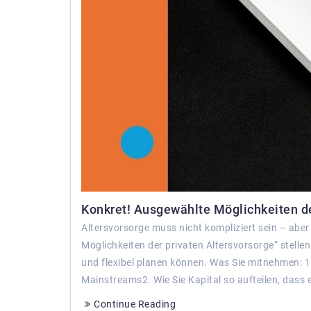
Konkret! Ausgewählte Möglichkeiten der
Altersvorsorge muss nicht kompliziert sein – ab
Möglichkeiten der privaten Altersvorsorge“ stellen
und flexibel planen können. Was Sie mitnehmen: 1.
Mainstreams2. Wie Sie Kapital so aufteilen, dass 
Continue Reading