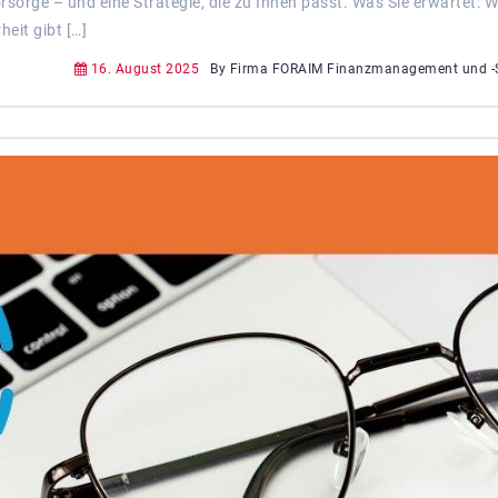
orsorge – und eine Strategie, die zu Ihnen passt. Was Sie erwartet:
eit gibt […]
16. August 2025
By Firma FORAIM Finanzmanagement und -S