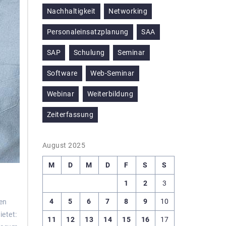
Nachhaltigkeit
Networking
Personaleinsatzplanung
SAA
SAP
Schulung
Seminar
Software
Web-Seminar
Webinar
Weiterbildung
Zeiterfassung
August 2025
M
D
M
D
F
S
S
1
2
3
4
5
6
7
8
9
10
gen
etet:
11
12
13
14
15
16
17