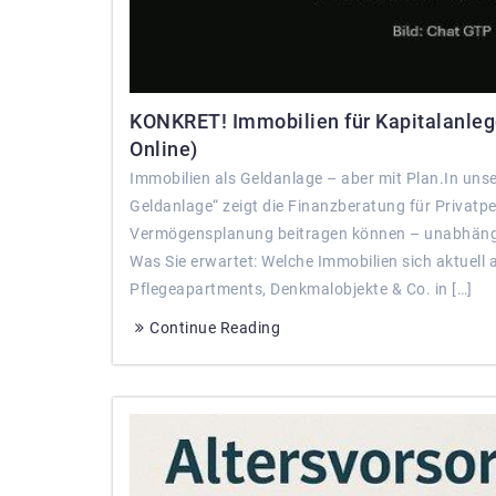
KONKRET! Immobilien für Kapitalanleger
Online)
Immobilien als Geldanlage – aber mit Plan.In un
Geldanlage“ zeigt die Finanzberatung für Privat
Vermögensplanung beitragen können – unabhängi
Was Sie erwartet: Welche Immobilien sich aktuell 
Pflegeapartments, Denkmalobjekte & Co. in […]
Continue Reading