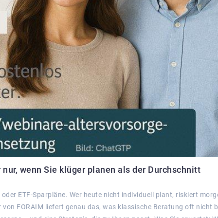
nur, wenn Sie klüger planen als der Durchschnitt
oder ETF-Sparpläne. Wer heute nicht individuell plant, riskiert mor
von FORAIM liefert genau das, was klassische Beratung oft nicht bi