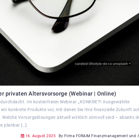
 privaten Altersvorsorge (Webinar | Online)
er durchdacht. Im kostenfreien Webinar „KONKRET! Ausgewählte
 wir konkrete Produkte vor, mit denen Sie Ihre finanzielle Zukunft so
 Welche Vorsorgelösungen aktuell wirklich sinnvoll sind – abseits d
es planbar […]
16. August 2025
By Firma FORAIM Finanzmanagement und -S