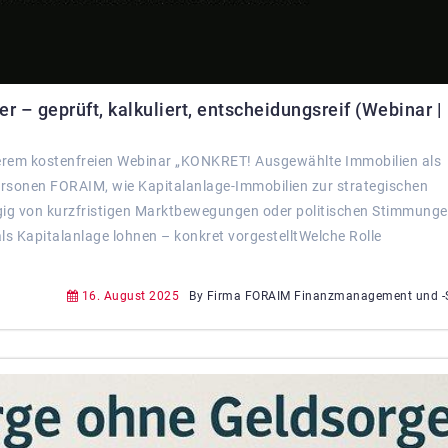
 – geprüft, kalkuliert, entscheidungsreif (Webinar |
serem kostenfreien Webinar „KONKRET! Ausgewählte Immobilien als
personen FORAIM, wie Kapitalanlage-Immobilien zur strategischen
g von kurzfristigen Marktbewegungen oder politischen Stimmunge
als Kapitalanlage lohnen – konkret vorgestelltWelche Rolle
16. August 2025
By Firma FORAIM Finanzmanagement und -S