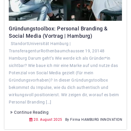
Gründungstoolbox: Personal Branding &
Social Media (Vortrag | Hamburg)
StandortUniversität Hamburg |
TransferagenturRothenbaumchaussee 19, 20148
Hamburg Darum geht’s Wie werde ich als Gründer*in
sichtbar? Wie baue ich mir eine Marke auf und nutze das
Potenzial von Social Media gezielt (für mein
Gründungsvorhaben)? In dieser Gründungstoolbox
bekommst du Impulse, wie du dich authentisch und
wirkungsvoll positionierst. Wir zeigen dir, worauf es beim
Personal Branding […]
Continue Reading
20. August 2025
By Firma HAMBURG INNOVATION