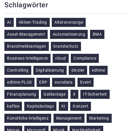
Schlagwörter
AI
Aktien-Trading
Altersvorsorge
Asset-Management
Automatisierung
BMA
Brandmeldeanlagen
brandschutz
Business Intelligence
cloud
Compliance
Controlling
Digitalisierung
dinzler
edtime
edtime PLUS
ERP
eurodata
Event
Finanzplanung
Geldanlage
it
IT-Sicherheit
kaffee
Kapitalanlage
KI
Konzert
Künstliche Intelligenz
Management
Marketing
Messe
Microsoft
Musik
Nachhaltigkeit