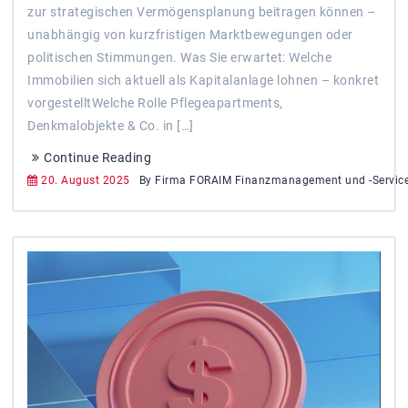
zur strategischen Vermögensplanung beitragen können –
unabhängig von kurzfristigen Marktbewegungen oder
politischen Stimmungen. Was Sie erwartet: Welche
Immobilien sich aktuell als Kapitalanlage lohnen – konkret
vorgestelltWelche Rolle Pflegeapartments,
Denkmalobjekte & Co. in […]
Continue Reading
20. August 2025
By Firma FORAIM Finanzmanagement und -Servic