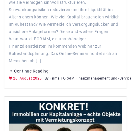
wie sie Vermögen sinnvoll strukturieren,
Schwankungsrisiken reduzieren und ihre Liquidität im
Alter sichern können. Wie viel Kapital brauche ich wirklich
im Ruhestand? Wie vermeide ich Versorgungslücken und
unsichere Anlageformen? Diese und weitere Fragen
beantwortet FORAIM, ein unabhängiger
Finanzdienstleister, im kommenden Webinar zur
Ruhestandsplanung. Das Online-Seminar richtet sich an
Menschen ab […]
Continue Reading
20. August 2025
By Firma FORAIM Finanzmanagement und -Servic