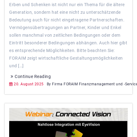
Erben und Schenken ist nicht nur ein Thema für die ältere
Generation, sondern hat eine nicht zu unterschätzende
Bedeutung auch für nicht eingetragene Partnerschaften.
Vermögensübertragungen an Partner, Kinder und Enkel
sollen manchmal von zeitlichen Bedingungen oder dem
Eintritt besonderer Bedingungen abhängen. Auch hier gibt
es entsprechende Möglichkeiten. Bitte beachten Sie:
FORAIM zeigt wirtschaftliche Gestaltungsmöglichkeiten
und […]
Continue Reading
20. August 2025
By Firma FORAIM Finanzmanagement und -Servic