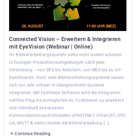
Connected Vision – Erweitern & Integrieren
mit EyeVision (Webinar | Online)
Ihr Bildverarbeitungssystem sollte nicht isoliert arbeiten.
In heutigen Produktionsumgebungen zählt jede
Verbindung – von SPS bis Robotern, von MES bis zu IoT-
Dashboards. Doch viele Bildverarbeitungssysteme lassen
sich nur sehr schwer in übergeordnete Systeme
integrieren. Mit EyeVision Software wird die Integration
nahtlos:Plug-ins ermöglichen es, Funktionen zu erweitern
und individuell anzupassen.
Kommunikationsschnittstellen (PROFINET, EtherCAT, OPC
UA, MQTT & mehr) binden die Bildverarbeitung […]
Continue Reading