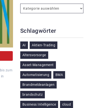
Schlagwörter
AI
Aktien-Trading
Altersvorsorge
Asset-Management
 bis zum
Automatisierung
BMA
 in
Brandmeldeanlagen
brandschutz
Business Intelligence
cloud