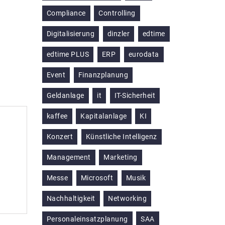
Compliance
Controlling
Digitalisierung
dinzler
edtime
edtime PLUS
ERP
eurodata
Event
Finanzplanung
Geldanlage
it
IT-Sicherheit
kaffee
Kapitalanlage
KI
Konzert
Künstliche Intelligenz
Management
Marketing
Messe
Microsoft
Musik
Nachhaltigkeit
Networking
Personaleinsatzplanung
SAA