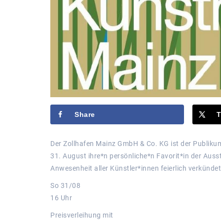
Share
T
Der Zollhafen Mainz GmbH & Co. KG ist der Publikum
31. August ihre*n persönliche*n Favorit*in der Aus
Anwesenheit aller Künstler*innen feierlich verkündet
So 31/08
16 Uhr
Preisverleihung mit