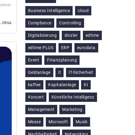
nahme!
Business Intelligence
cloud
Compliance
Controlling
A ORGA
Digitalisierung
dinzler
edtime
edtime PLUS
ERP
eurodata
Event
Finanzplanung
Geldanlage
it
IT-Sicherheit
kaffee
Kapitalanlage
KI
Konzert
Künstliche Intelligenz
Management
Marketing
Messe
Microsoft
Musik
Nachhaltigkeit
Networking