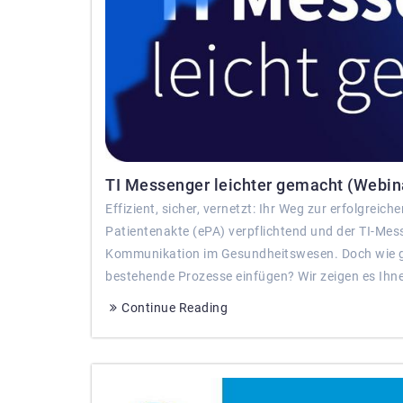
TI Messenger leichter gemacht (Webina
Effizient, sicher, vernetzt: Ihr Weg zur erfolgrei
Patientenakte (ePA) verpflichtend und der TI-Mess
Kommunikation im Gesundheitswesen. Doch wie gen
bestehende Prozesse einfügen? Wir zeigen es Ihn
Continue Reading