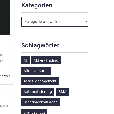
Kategorien
Schlagwörter
im
AI
Aktien-Trading
169
Altersvorsorge
nnover
Asset-Management
Automatisierung
BMA
Brandmeldeanlagen
, wie
eme
brandschutz