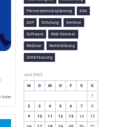
Personaleinsatzplanung
SAA
SAP
Schulung
Seminar
Software
Web-Seminar
Webinar
Weiterbildung
Zeiterfassung
Juni 2025
n
M
D
M
D
F
S
S
1
+ Suter
2
3
4
5
6
7
8
9
10
11
12
13
14
15
16
17
18
19
20
21
22