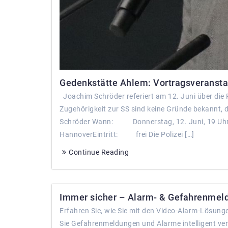
Gedenkstätte Ahlem: Vortragsveransta
Joachim Schröder referiert am 12. Juni über die P
Zugehörigkeit zur SS sind keine Gründe bekannt, 
Schröder Wann: Donnerstag, 12. Juni, 19 Uh
HannoverEintritt: frei Die Polizei […]
Continue Reading
Immer sicher – Alarm- & Gefahrenmeld
Erfahren Sie, wie Sie mit den Video-Alarm-Lösun
Sie Gefahrenmeldungen und Alarme intelligent ve