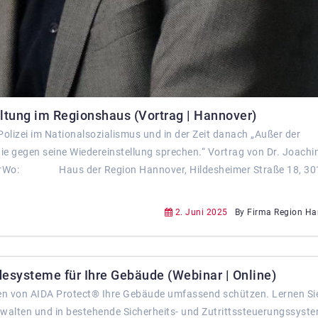
ltung im Regionshaus (Vortrag | Hannover)
olizei im Nationalsozialismus und in der Zeit danach „Außer der
die gegen seine Wiedereinstellung sprechen.“ Vortrag von Dr. Joach
rWo: Haus der Region Hannover, Hildesheimer Straße 18, 30
2. Juni 2025
By Firma Region Ha
esysteme für Ihre Gebäude (Webinar | Online)
gen von AIDA Protect® Ihre Gebäude umfassend schützen. Lernen Sie
rwalten und in bestehende Sicherheits- und Zutrittssteuerungssyst