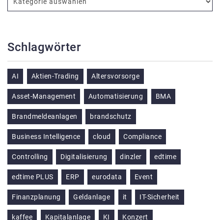
Schlagwörter
AI
Aktien-Trading
Altersvorsorge
Asset-Management
Automatisierung
BMA
Brandmeldeanlagen
brandschutz
Business Intelligence
cloud
Compliance
Controlling
Digitalisierung
dinzler
edtime
edtime PLUS
ERP
eurodata
Event
Finanzplanung
Geldanlage
it
IT-Sicherheit
kaffee
Kapitalanlage
KI
Konzert