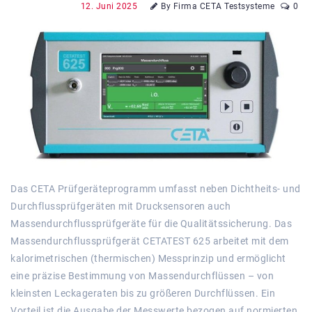
12. Juni 2025
By Firma CETA Testsysteme
0
Das CETA Prüfgeräteprogramm umfasst neben Dichtheits- und
Durchflussprüfgeräten mit Drucksensoren auch
Massendurchflussprüfgeräte für die Qualitätssicherung. Das
Massendurchflussprüfgerät CETATEST 625 arbeitet mit dem
kalorimetrischen (thermischen) Messprinzip und ermöglicht
eine präzise Bestimmung von Massendurchflüssen – von
kleinsten Leckageraten bis zu größeren Durchflüssen. Ein
Vorteil ist die Ausgabe der Messwerte bezogen auf normierten