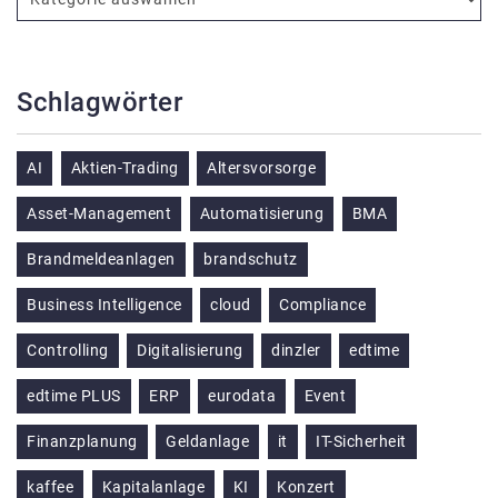
Schlagwörter
AI
Aktien-Trading
Altersvorsorge
Asset-Management
Automatisierung
BMA
Brandmeldeanlagen
brandschutz
Business Intelligence
cloud
Compliance
Controlling
Digitalisierung
dinzler
edtime
edtime PLUS
ERP
eurodata
Event
Finanzplanung
Geldanlage
it
IT-Sicherheit
kaffee
Kapitalanlage
KI
Konzert