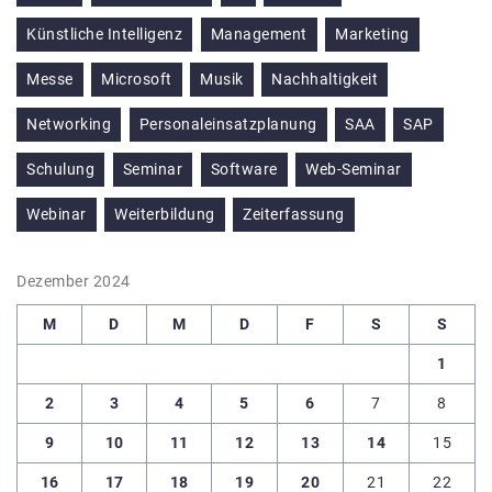
Künstliche Intelligenz
Management
Marketing
Messe
Microsoft
Musik
Nachhaltigkeit
Networking
Personaleinsatzplanung
SAA
SAP
Schulung
Seminar
Software
Web-Seminar
Webinar
Weiterbildung
Zeiterfassung
Dezember 2024
M
D
M
D
F
S
S
1
2
3
4
5
6
7
8
9
10
11
12
13
14
15
16
17
18
19
20
21
22