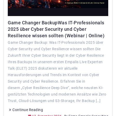
Game Changer BackupWas IT-Professionals
2025 über Cyber Security und Cyber
Resilience wissen sollten (Webinar | Online)
Game Changer Backup: Was IT-Professionals 2025 über
Cyber Security und Cyber Resilience wissen sollten Die
Zukunft Ihrer Cyber Security liegt in der Cyber Resilience
Ihres Backups In unserem ersten Empalis Live Experten
Talk (ELET) 2025 diskutieren wir aktuelle
Herausforderungen und Trends im Kontext von Cyber
Security und Cyber Resilience. Erfahren Sie in
diesem „Cyber Resilience Deep Dive“, welche neusten KI-
gestützten Technologien und modernen Ansätze wie Zero
Trust, Cloud-Lösungen und S3-Storage, Ihr Backup […]
Continue Reading