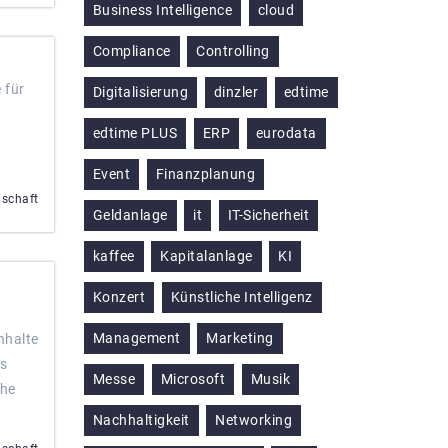
Business Intelligence
cloud
Compliance
Controlling
 für
Digitalisierung
dinzler
edtime
edtime PLUS
ERP
eurodata
Event
Finanzplanung
nschaft
Geldanlage
it
IT-Sicherheit
kaffee
Kapitalanlage
KI
Konzert
Künstliche Intelligenz
Management
Marketing
nhalte
es
Messe
Microsoft
Musik
che
Nachhaltigkeit
Networking