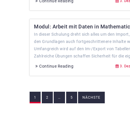
Continue Reading
3. De
Modul: Arbeit mit Daten in Mathematic
In dieser Schulung dreht sich alles um den Impor
den Grundlagen auch fortgeschrittenere Inhalte wi
Umfangreich wird auf den Im-/Export von Tabell
Zahlreiche Übungen schaffen Sicherheit für die ei
Continue Reading
3. De
Beitragsnavigation
1
2
…
5
NÄCHSTE