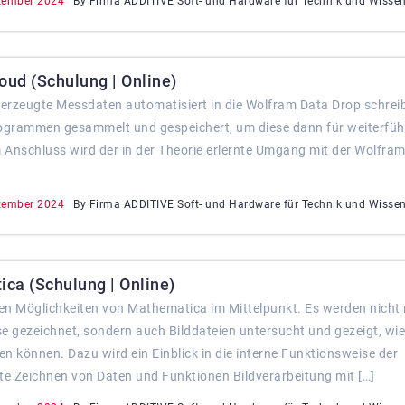
zember 2024
By Firma ADDITIVE Soft- und Hardware für Technik und Wisse
oud (Schulung | Online)
t erzeugte Messdaten automatisiert in die Wolfram Data Drop schreib
ogrammen gesammelt und gespeichert, um diese dann für weiterfü
 Anschluss wird der in der Theorie erlernte Umgang mit der Wolfra
zember 2024
By Firma ADDITIVE Soft- und Hardware für Technik und Wisse
ca (Schulung | Online)
chen Möglichkeiten von Mathematica im Mittelpunkt. Es werden nicht
e gezeichnet, sondern auch Bilddateien untersucht und gezeigt, wie
können. Dazu wird ein Einblick in die interne Funktionsweise der
e Zeichnen von Daten und Funktionen Bildverarbeitung mit […]