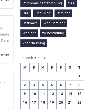
nschaft
Personaleinsatzplanung
SAA
SAP
Schulung
Seminar
Software
Web-Seminar
t.
Webinar
Weiterbildung
hrende
m Data
Zeiterfassung
nschaft
Dezember 2024
M
D
M
D
F
S
S
1
 nur
2
3
4
5
6
7
8
9
10
11
12
13
14
15
16
17
18
19
20
21
22