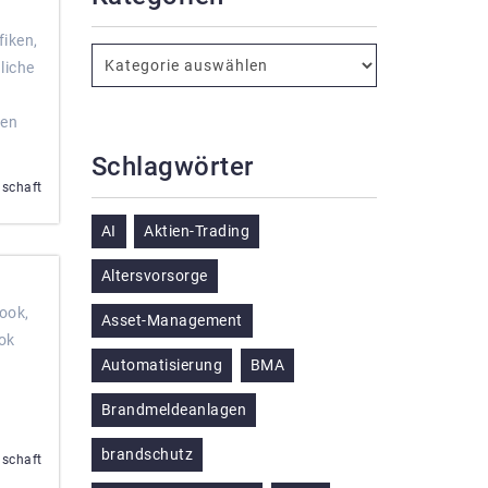
fiken,
liche
den
Schlagwörter
nschaft
AI
Aktien-Trading
Altersvorsorge
ook,
Asset-Management
ook
Automatisierung
BMA
Brandmeldeanlagen
brandschutz
nschaft