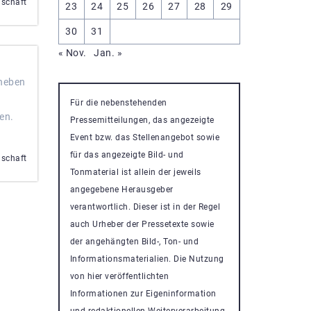
nschaft
23
24
25
26
27
28
29
30
31
« Nov.
Jan. »
 neben
Für die nebenstehenden
en.
Pressemitteilungen, das angezeigte
Event bzw. das Stellenangebot sowie
für das angezeigte Bild- und
nschaft
Tonmaterial ist allein der jeweils
angegebene Herausgeber
verantwortlich. Dieser ist in der Regel
auch Urheber der Pressetexte sowie
der angehängten Bild-, Ton- und
Informationsmaterialien. Die Nutzung
von hier veröffentlichten
Informationen zur Eigeninformation
und redaktionellen Weiterverarbeitung