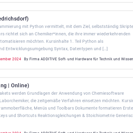
edrichsdorf)
mierung mit Python vermittelt, mit dem Ziel, selbstständig Skripte
rs richtet sich an Chemiker*innen, die ihre immer wiederkehrenden
tomatisieren möchten. Kursinhalte 1. Teil Python als
und Entwicklungsumgebung Syntax, Datentypen und […]
zember 2024
By Firma ADDITIVE Soft- und Hardware für Technik und Wisse
g | Online)
akets werden Grundlagen der Anwendung von Chemiesoftware
an Laborchemiker, die zeitgemäße Verfahren einsetzen möchten. Kursi
ogrammoberfläche, Menüs und Toolbars Dokumente formatieren Erst
eys und Shortcuts Reaktionsgleichungen & Stoichiometrie Generis