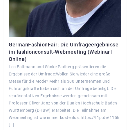
GermanFashionFair: Die Umfrageergebnisse
im fashionconsult-Webmeeting (Webinar |
Online)
Leo Faltmann und Sönke Padberg präsentieren die
Ergebnisse der Umfrage:Wollen Sie wieder eine große
Messe für die Mode? Mehr als 300 Unternehmen und
Führungskräfte haben sich an der Umfrage beteiligt. Die
repräsentativen Ergebnisse werden gemeinsam mit
Professor Oliver Janz von der Dualen Hochschule Baden-
Württemberg (DHBW) erarbeitet. Die Teilnahme am
Webmeeting ist wie immer kostenlos: https://t1p.de/115h
[…]