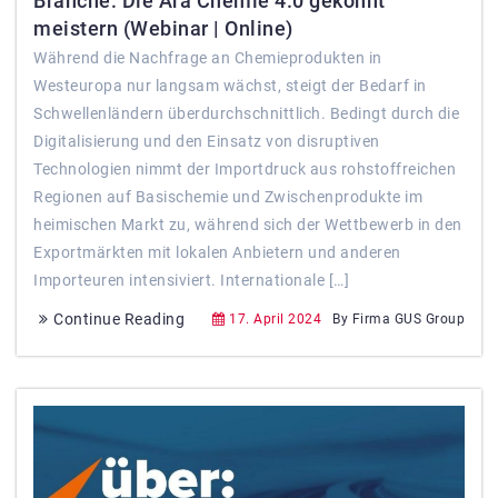
Branche: Die Ära Chemie 4.0 gekonnt
meistern (Webinar | Online)
Während die Nachfrage an Chemieprodukten in
Westeuropa nur langsam wächst, steigt der Bedarf in
Schwellenländern überdurchschnittlich. Bedingt durch die
Digitalisierung und den Einsatz von disruptiven
Technologien nimmt der Importdruck aus rohstoffreichen
Regionen auf Basischemie und Zwischenprodukte im
heimischen Markt zu, während sich der Wettbewerb in den
Exportmärkten mit lokalen Anbietern und anderen
Importeuren intensiviert. Internationale […]
Continue Reading
17. April 2024
By Firma GUS Group