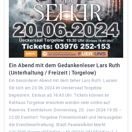
Ein Abend mit dem Gedankenleser Lars Ruth
(Unterhaltung / Freizeit | Torgelow)
Ein besonderer Abend mit dem Seher Lars Ruth. Lassen
Sie sich am 20.06.2024 im Ueckersaal Torgelow
begeistern. Einlass ab 18:45 Uhr. Tickets können im
Rathaus Torgelow erworben werden oder online auf
Reservix. Eventdatum: Donnerstag, 20. Juni 2024 19:30 –
22:00 Eventort: Torgelow Firmenkontakt und Herausgeber
der Eventbeschreibung: Stadt PasewalkAm Markt
1217309 PasewalkTelefon: +49 (3973) 2510Telefax: […]