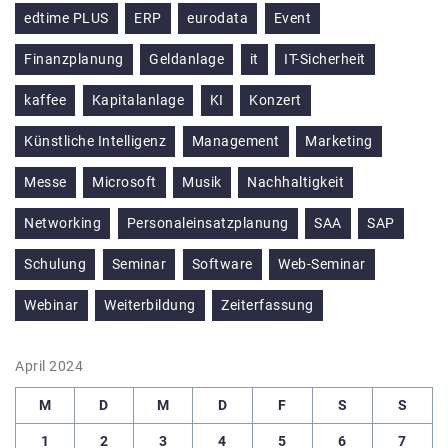
edtime PLUS
ERP
eurodata
Event
Finanzplanung
Geldanlage
it
IT-Sicherheit
kaffee
Kapitalanlage
KI
Konzert
Künstliche Intelligenz
Management
Marketing
Messe
Microsoft
Musik
Nachhaltigkeit
Networking
Personaleinsatzplanung
SAA
SAP
Schulung
Seminar
Software
Web-Seminar
Webinar
Weiterbildung
Zeiterfassung
April 2024
M
D
M
D
F
S
S
1
2
3
4
5
6
7