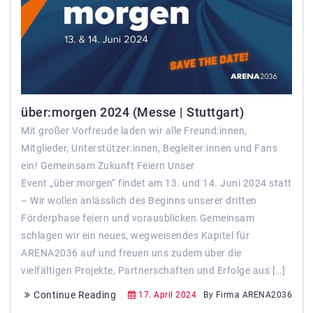
über:morgen 2024 (Messe | Stuttgart)
Mit großer Vorfreude laden wir alle Freund:innen,
Mitglieder, Unterstützer:innen, Begleiter:innen und Fans
ein! Gemeinsam Zukunft Feiern Unser
Event „über:morgen“ findet am 13. und 14. Juni 2024 statt
– Wir wollen anlässlich des Beginns unserer dritten
Förderphase feiern und vorausblicken.Gemeinsam
schlagen wir ein neues, wegweisendes Kapitel für
ARENA2036 auf und freuen uns zudem über die
vielfältigen Projekte, Partnerschaften und Erfolge aus […]
Continue Reading
17. April 2024
By Firma ARENA2036