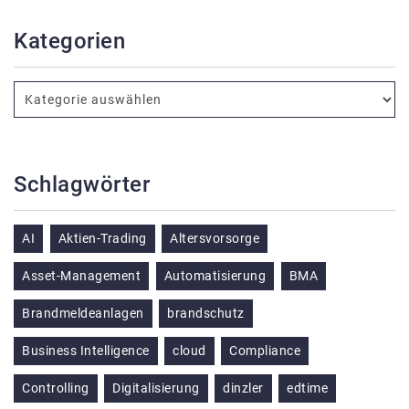
Kategorien
Schlagwörter
AI
Aktien-Trading
Altersvorsorge
Asset-Management
Automatisierung
BMA
Brandmeldeanlagen
brandschutz
Business Intelligence
cloud
Compliance
Controlling
Digitalisierung
dinzler
edtime