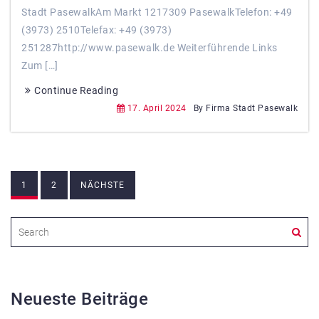
Stadt PasewalkAm Markt 1217309 PasewalkTelefon: +49
(3973) 2510Telefax: +49 (3973)
251287http://www.pasewalk.de Weiterführende Links
Zum […]
Continue Reading
17. April 2024
By Firma Stadt Pasewalk
Beitragsnavigation
1
2
NÄCHSTE
Neueste Beiträge