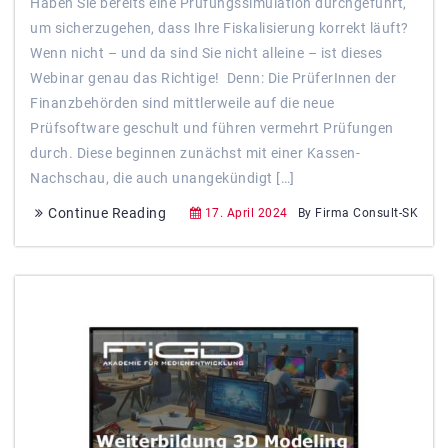
Haben Sie bereits eine Prüfungssimulation durchgeführt,
um sicherzugehen, dass Ihre Fiskalisierung korrekt läuft?
Wenn nicht – und da sind Sie nicht alleine – ist dieses
Webinar genau das Richtige! Denn: Die PrüferInnen der
Finanzbehörden sind mittlerweile auf die neue
Prüfsoftware geschult und führen vermehrt Prüfungen
durch. Diese beginnen zunächst mit einer Kassen-
Nachschau, die auch unangekündigt […]
Continue Reading
17. April 2024
By Firma Consult-SK