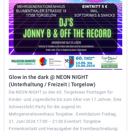
Glow in the dark @ NEON NIGHT
(Unterhaltung / Freizeit | Torgelow)
Die NEON NIGHT zu den 60. Torgelower Festtagen für
Kinder- und Jugendliche bis zum Alter von 17 Jahren. Eine
Schwarzlicht-Party für die Jugend im
Mehrgenerationenhaus Torgelow. Eventdatum: Freitag,
21. Juni 2024 17:00 – 21:00 Eventort: Torgelow
Firmenkontakt und Herausgeber der Eventbeschreibung: