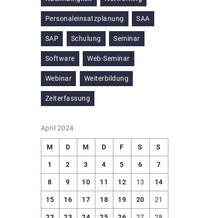
Personaleinsatzplanung
SAA
SAP
Schulung
Seminar
Software
Web-Seminar
Webinar
Weiterbildung
Zeiterfassung
April 2024
M
D
M
D
F
S
S
1
2
3
4
5
6
7
8
9
10
11
12
13
14
15
16
17
18
19
20
21
22
23
24
25
26
27
28