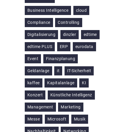
Business Intelligence
cloud
Compliance
Controlling
Digitalisierung
dinzler
edtime
edtime PLUS
ERP
eurodata
Event
Finanzplanung
Geldanlage
it
IT-Sicherheit
kaffee
Kapitalanlage
KI
Konzert
Künstliche Intelligenz
Management
Marketing
Messe
Microsoft
Musik
Nachhaltigkeit
Networking