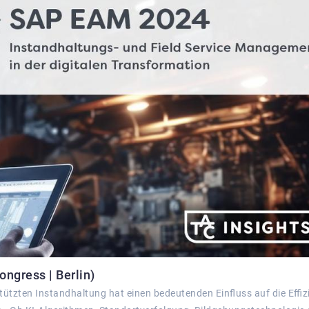
ngress | Berlin)
stützten Instandhaltung hat einen bedeutenden Einﬂuss auf die Eﬃz