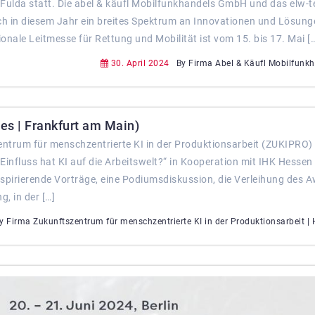
n Fulda statt. Die abel & käufl Mobilfunkhandels GmbH und das elw-t
ch in diesem Jahr ein breites Spektrum an Innovationen und Lösung
nale Leitmesse für Rettung und Mobilität ist vom 15. bis 17. Mai [
30. April 2024
By Firma Abel & Käufl Mobilfunk
s | Frankfurt am Main)
entrum für menschzentrierte KI in der Produktionsarbeit (ZUKIPRO)
influss hat KI auf die Arbeitswelt?“ in Kooperation mit IHK Hessen
nspirierende Vorträge, eine Podiumsdiskussion, die Verleihung des 
g, in der […]
y Firma Zukunftszentrum für menschzentrierte KI in der Produktionsarbeit |