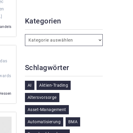
ec
en
…]
Kategorien
handels
 das
Schlagwörter
Awards
AI
Aktien-Trading
 Hessen
Altersvorsorge
Asset-Management
Automatisierung
BMA