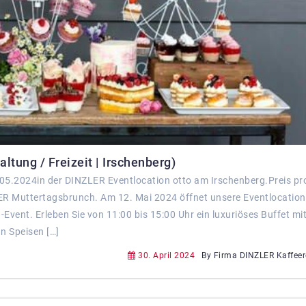
tung / Freizeit | Irschenberg)
05.2024in der DINZLER Eventlocation otto am Irschenberg.Preis pr
ER Muttertagsbrunch. Am 12. Mai 2024 öffnet unsere Eventlocation
Event. Erleben Sie von 11:00 bis 15:00 Uhr ein luxuriöses Buffet mi
n Speisen […]
30. April 2024
By Firma DINZLER Kaffeer