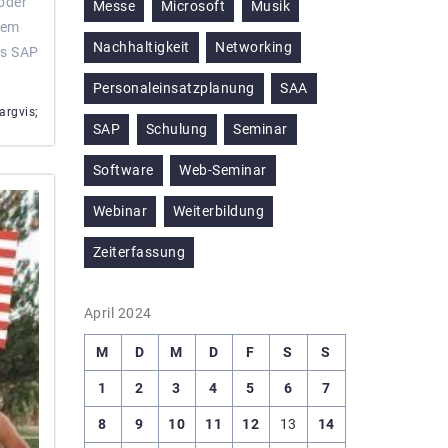
oder
Messe
Microsoft
Musik
dem
Nachhaltigkeit
Networking
ss SAP
Personaleinsatzplanung
SAA
argvis;
SAP
Schulung
Seminar
Software
Web-Seminar
Webinar
Weiterbildung
Zeiterfassung
April 2024
M
D
M
D
F
S
S
1
2
3
4
5
6
7
8
9
10
11
12
13
14