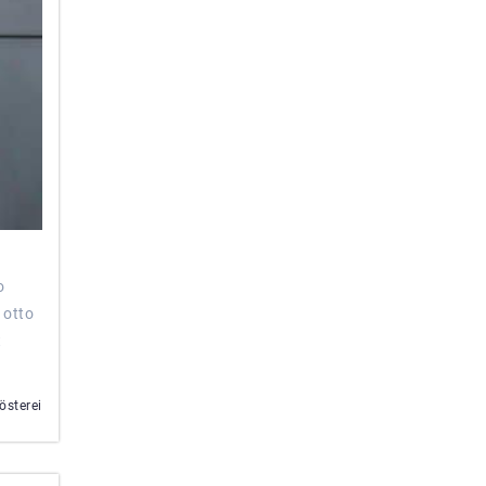
o
 otto
t
österei