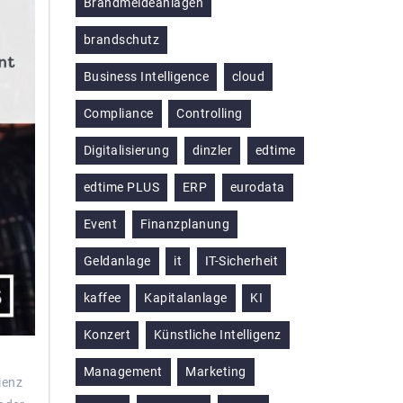
Brandmeldeanlagen
brandschutz
Business Intelligence
cloud
Compliance
Controlling
Digitalisierung
dinzler
edtime
edtime PLUS
ERP
eurodata
Event
Finanzplanung
Geldanlage
it
IT-Sicherheit
kaffee
Kapitalanlage
KI
Konzert
Künstliche Intelligenz
Management
Marketing
ienz