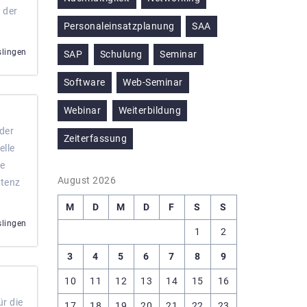
 der
Personaleinsatzplanung
SAA
slingen
SAP
Schulung
Seminar
Software
Web-Seminar
Webinar
Weiterbildung
der
Zeiterfassung
elle
he
August 2026
atenz
M
D
M
D
F
S
S
slingen
1
2
3
4
5
6
7
8
9
10
11
12
13
14
15
16
ür die
17
18
19
20
21
22
23