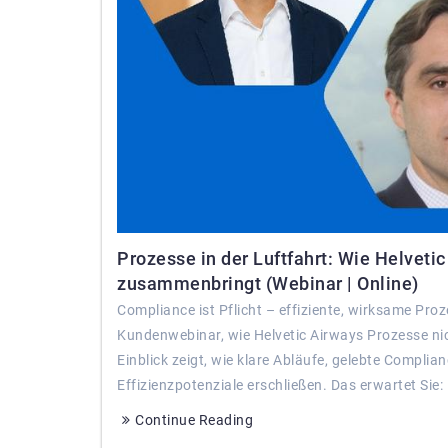
Prozesse in der Luftfahrt: Wie Helveti
zusammenbringt (Webinar | Online)
Compliance ist Pflicht – effiziente, wirksame Pro
Kundenwebinar, wie Helvetic Airways Prozesse nic
Einblick zeigt, wie klare Abläufe, gelebte Complia
Effizienzpotenziale erschließen. Das erwartet Sie:
Continue Reading