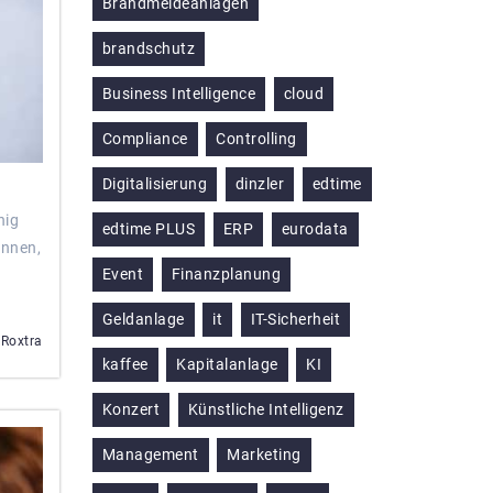
Brandmeldeanlagen
brandschutz
Business Intelligence
cloud
Compliance
Controlling
Digitalisierung
dinzler
edtime
nig
edtime PLUS
ERP
eurodata
ennen,
Event
Finanzplanung
Geldanlage
it
IT-Sicherheit
 Roxtra
kaffee
Kapitalanlage
KI
Konzert
Künstliche Intelligenz
Management
Marketing