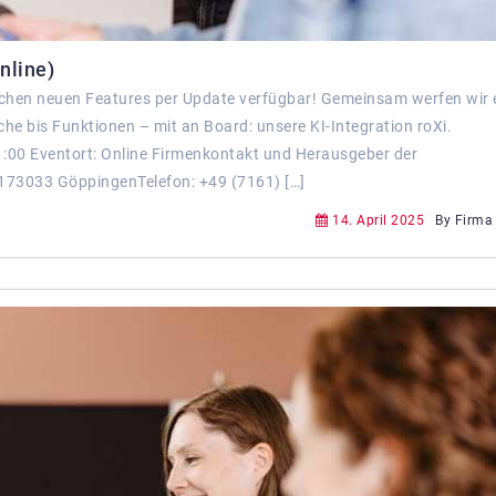
nline)
reichen neuen Features per Update verfügbar! Gemeinsam werfen wir 
che bis Funktionen – mit an Board: unsere KI-Integration roXi.
1:00 Eventort: Online Firmenkontakt und Herausgeber der
173033 GöppingenTelefon: +49 (7161) […]
14. April 2025
By Firma