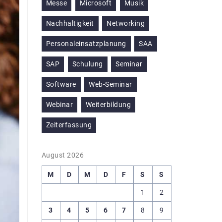
Messe
Microsoft
Musik
Nachhaltigkeit
Networking
Personaleinsatzplanung
SAA
SAP
Schulung
Seminar
Software
Web-Seminar
Webinar
Weiterbildung
Zeiterfassung
August 2026
M
D
M
D
F
S
S
1
2
3
4
5
6
7
8
9