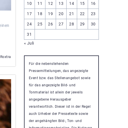
10
11
12
13
14
15
16
17
18
19
20
21
22
23
24
25
26
27
28
29
30
einen
31
« Juli
 Roxtra
Für die nebenstehenden
Pressemitteilungen, das angezeigte
Event bzw. das Stellenangebot sowie
für das angezeigte Bild- und
Tonmaterial ist allein der jeweils
angegebene Herausgeber
verantwortlich. Dieser ist in der Regel
auch Urheber der Pressetexte sowie
der angehängten Bild-, Ton- und
Informationsmaterialien. Die Nutzung