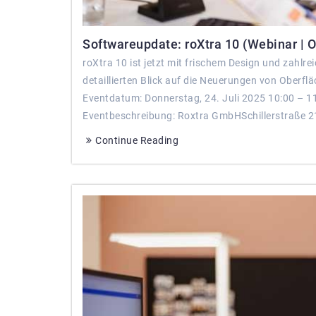
Softwareupdate: roXtra 10 (Webinar | O
roXtra 10 ist jetzt mit frischem Design und zahl
detaillierten Blick auf die Neuerungen von Oberflä
Eventdatum: Donnerstag, 24. Juli 2025 10:00 – 1
Eventbeschreibung: Roxtra GmbHSchillerstraße 2
Continue Reading