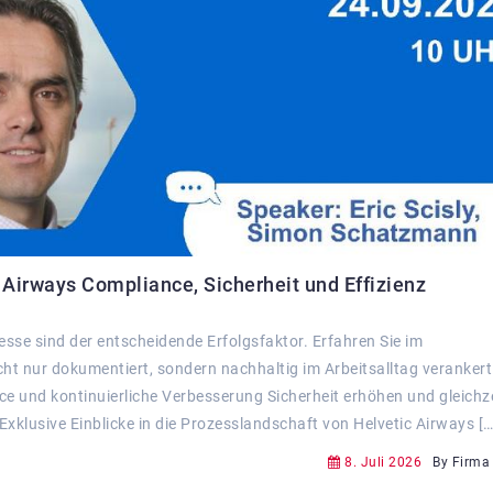
c Airways Compliance, Sicherheit und Effizienz
zesse sind der entscheidende Erfolgsfaktor. Erfahren Sie im
ht nur dokumentiert, sondern nachhaltig im Arbeitsalltag verankert
nce und kontinuierliche Verbesserung Sicherheit erhöhen und gleichze
 Exklusive Einblicke in die Prozesslandschaft von Helvetic Airways […
8. Juli 2026
By Firma