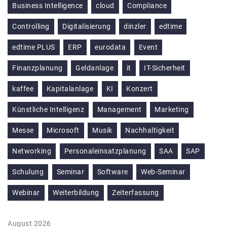
Business Intelligence
cloud
Compliance
Controlling
Digitalisierung
dinzler
edtime
edtime PLUS
ERP
eurodata
Event
Finanzplanung
Geldanlage
it
IT-Sicherheit
kaffee
Kapitalanlage
KI
Konzert
Künstliche Intelligenz
Management
Marketing
Messe
Microsoft
Musik
Nachhaltigkeit
Networking
Personaleinsatzplanung
SAA
SAP
Schulung
Seminar
Software
Web-Seminar
Webinar
Weiterbildung
Zeiterfassung
August 2026