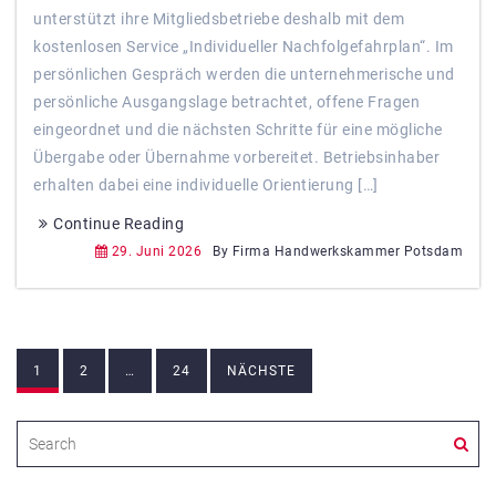
unterstützt ihre Mitgliedsbetriebe deshalb mit dem
kostenlosen Service „Individueller Nachfolgefahrplan“. Im
persönlichen Gespräch werden die unternehmerische und
persönliche Ausgangslage betrachtet, offene Fragen
eingeordnet und die nächsten Schritte für eine mögliche
Übergabe oder Übernahme vorbereitet. Betriebsinhaber
erhalten dabei eine individuelle Orientierung […]
Continue Reading
29. Juni 2026
By Firma Handwerkskammer Potsdam
Beitragsnavigation
1
2
…
24
NÄCHSTE