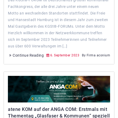
Fachkongress, der alle drei Jahre unter einem neuen
Motto an wechselnden Standorten stattfindet. Die Freie
und Hansestadt Hamburg ist in diesem Jahr zum zweiten
Mal Gastgeberin des KGSt®-FORUMs. Unter dem Motto
Herzlich willkommen in der Netzwerkkommune treffen
sich im September 2023 Teilnehmerinnen und Teilnehmer
aus über 600 Verwaltungen im […]
Continue Reading
6. September 2023
By Firma aconium
atene KOM auf der ANGA COM: Erstmals mit
Thementag „Glasfaser & Kommunen“ speziell