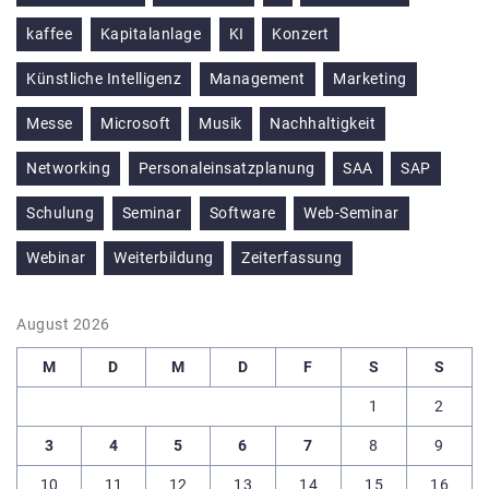
kaffee
Kapitalanlage
KI
Konzert
Künstliche Intelligenz
Management
Marketing
Messe
Microsoft
Musik
Nachhaltigkeit
Networking
Personaleinsatzplanung
SAA
SAP
Schulung
Seminar
Software
Web-Seminar
Webinar
Weiterbildung
Zeiterfassung
August 2026
M
D
M
D
F
S
S
1
2
3
4
5
6
7
8
9
10
11
12
13
14
15
16