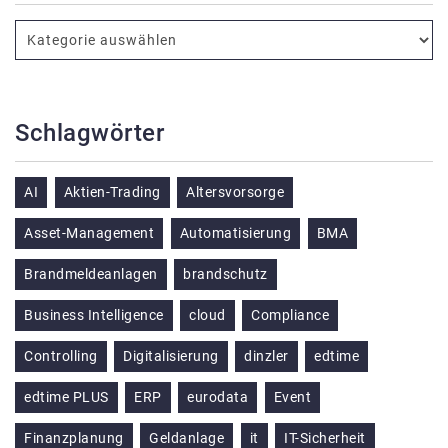
Schlagwörter
AI
Aktien-Trading
Altersvorsorge
Asset-Management
Automatisierung
BMA
Brandmeldeanlagen
brandschutz
Business Intelligence
cloud
Compliance
Controlling
Digitalisierung
dinzler
edtime
edtime PLUS
ERP
eurodata
Event
Finanzplanung
Geldanlage
it
IT-Sicherheit