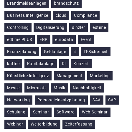
Brandmeldeanlagen
brandschutz
Business Intelligence
cloud
Compliance
Controlling
Digitalisierung
dinzler
edtime
edtime PLUS
ERP
eurodata
Event
Finanzplanung
Geldanlage
it
IT-Sicherheit
kaffee
Kapitalanlage
KI
Konzert
Künstliche Intelligenz
Management
Marketing
Messe
Microsoft
Musik
Nachhaltigkeit
Networking
Personaleinsatzplanung
SAA
SAP
Schulung
Seminar
Software
Web-Seminar
Webinar
Weiterbildung
Zeiterfassung