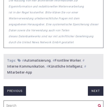
Die Nutzung von hier archivierten Informationen zur
Eigeninformation und redaktionellen Weiterverarbeitung
ist in der Regel kostenfrei. Bitte klären Sie vor einer
Weiterverwendung urheberrechtliche Fragen mit dem
angegebenen Herausgeber. Eine systematische Speicherung dieser
Daten sowie die Verwendung auch von Teilen
dieses Datenbankwerks sind nur mit schriftlicher Genehmigung
durch die United News Network GmbH gestattet
Tags:
#
Automatisierung
#
Frontline Worker
#
Interne Kommunikation
#
Künstliche Intelligenz
#
Mitarbeiter-App
PREVIOUS
NEXT