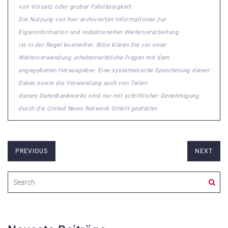
von Vorsatz oder grober Fahrlässigkeit.
Die Nutzung von hier archivierten Informationen zur
Eigeninformation und redaktionellen Weiterverarbeitung
ist in der Regel kostenfrei. Bitte klären Sie vor einer
Weiterverwendung urheberrechtliche Fragen mit dem
angegebenen Herausgeber. Eine systematische Speicherung dieser
Daten sowie die Verwendung auch von Teilen
dieses Datenbankwerks sind nur mit schriftlicher Genehmigung
durch die United News Network GmbH gestattet
PREVIOUS
NEXT