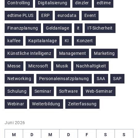
Controlling
Digitalisierung
dinzler
edtime
edtime PLUS
ERP
eurodata
Event
Finanzplanung
Geldanlage
it
IT-Sicherheit
kaffee
Kapitalanlage
KI
Konzert
Künstliche Intelligenz
Management
Marketing
Messe
Microsoft
Musik
Nachhaltigkeit
Networking
Personaleinsatzplanung
SAA
SAP
Schulung
Seminar
Software
Web-Seminar
Webinar
Weiterbildung
Zeiterfassung
Juni 2026
M
D
M
D
F
S
S