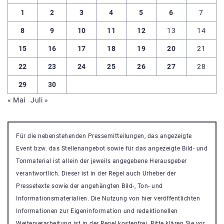
1
2
3
4
5
6
7
8
9
10
11
12
13
14
15
16
17
18
19
20
21
22
23
24
25
26
27
28
29
30
« Mai
Juli »
Für die nebenstehenden Pressemitteilungen, das angezeigte
Event bzw. das Stellenangebot sowie für das angezeigte Bild- und
Tonmaterial ist allein der jeweils angegebene Herausgeber
verantwortlich. Dieser ist in der Regel auch Urheber der
Pressetexte sowie der angehängten Bild-, Ton- und
Informationsmaterialien. Die Nutzung von hier veröffentlichten
Informationen zur Eigeninformation und redaktionellen
Weiterverarbeitung ist in der Regel kostenfrei. Bitte klären Sie vor