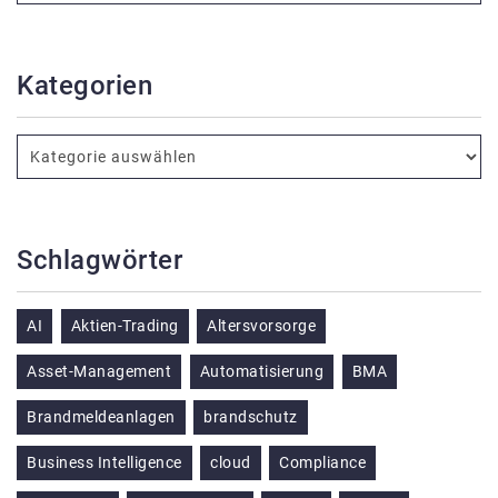
Kategorien
Schlagwörter
AI
Aktien-Trading
Altersvorsorge
Asset-Management
Automatisierung
BMA
Brandmeldeanlagen
brandschutz
Business Intelligence
cloud
Compliance