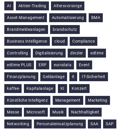
AI
Aktien-Trading
Altersvorsorge
Asset-Management
Automatisierung
BMA
Brandmeldeanlagen
brandschutz
Business Intelligence
cloud
Compliance
Controlling
Digitalisierung
dinzler
edtime
edtime PLUS
ERP
eurodata
Event
Finanzplanung
Geldanlage
it
IT-Sicherheit
kaffee
Kapitalanlage
KI
Konzert
Künstliche Intelligenz
Management
Marketing
Messe
Microsoft
Musik
Nachhaltigkeit
Networking
Personaleinsatzplanung
SAA
SAP