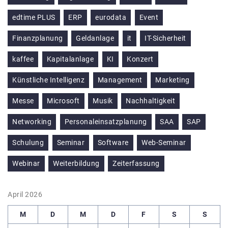
edtime PLUS
ERP
eurodata
Event
Finanzplanung
Geldanlage
it
IT-Sicherheit
kaffee
Kapitalanlage
KI
Konzert
Künstliche Intelligenz
Management
Marketing
Messe
Microsoft
Musik
Nachhaltigkeit
Networking
Personaleinsatzplanung
SAA
SAP
Schulung
Seminar
Software
Web-Seminar
Webinar
Weiterbildung
Zeiterfassung
April 2026
M
D
M
D
F
S
S