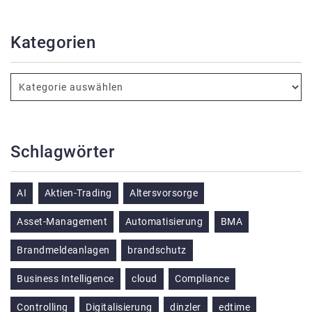
Kategorien
Schlagwörter
AI
Aktien-Trading
Altersvorsorge
Asset-Management
Automatisierung
BMA
Brandmeldeanlagen
brandschutz
Business Intelligence
cloud
Compliance
Controlling
Digitalisierung
dinzler
edtime