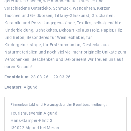
gefertigten Sachen, wie handbemalte Ostereier und
verschiedene Osterdeko, Schmuck, Wanduhren, Kerzen,
Taschen und Geldbörsen, Tiffany-Glaskunst, Grußkarten,
Keramik- und Porzellangegenstände, Textiles, selbstgenähte
Kinderkleidung, Gehäkeltes, Dekoartikel aus Holz, Papier, Filz
und Beton, Besonderes für Weinliebhaber, für
Kindergeburtstage, für Erstkommunion, Gestecke aus
Naturmaterialien und noch viel viel mehr originelle Unikate zum
Verschenken, Beschenken und Dekorieren! Wir freuen uns auf
euren Besuch!
Eventdatum:
28.03.26 – 29.03.26
Eventort:
Algund
Firmenkontakt und Herausgeber der Eventbeschreibung:
Tourismusverein Algund
Hans-Gamper-Platz 3
I39022 Algund bei Meran