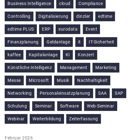
Business Intelligence
cloud
Compliance
Controlling
Digitalisierung
dinzler
edtime
edtime PLUS
ERP
eurodata
Event
Finanzplanung
Geldanlage
it
IT-Sicherheit
kaffee
Kapitalanlage
KI
Konzert
Künstliche Intelligenz
Management
Marketing
Messe
Microsoft
Musik
Nachhaltigkeit
Networking
Personaleinsatzplanung
SAA
SAP
Schulung
Seminar
Software
Web-Seminar
Webinar
Weiterbildung
Zeiterfassung
Februar 2026