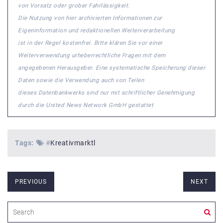
von Vorsatz oder grober Fahrlässigkeit.
Die Nutzung von hier archivierten Informationen zur
Eigeninformation und redaktionellen Weiterverarbeitung
ist in der Regel kostenfrei. Bitte klären Sie vor einer
Weiterverwendung urheberrechtliche Fragen mit dem
angegebenen Herausgeber. Eine systematische Speicherung dieser
Daten sowie die Verwendung auch von Teilen
dieses Datenbankwerks sind nur mit schriftlicher Genehmigung
durch die United News Network GmbH gestattet
Tags:
#
Kreativmarktl
PREVIOUS
NEXT