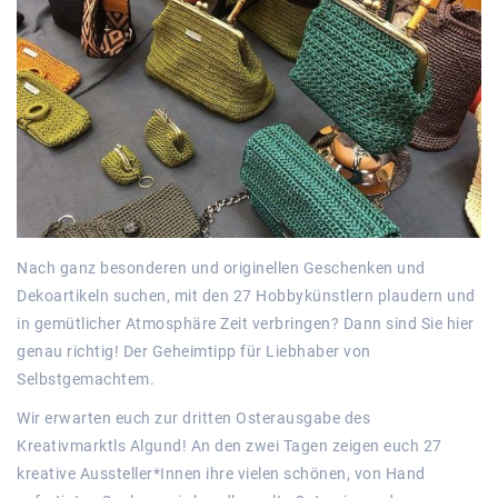
Nach ganz besonderen und originellen Geschenken und
Dekoartikeln suchen, mit den 27 Hobbykünstlern plaudern und
in gemütlicher Atmosphäre Zeit verbringen? Dann sind Sie hier
genau richtig! Der Geheimtipp für Liebhaber von
Selbstgemachtem.
Wir erwarten euch zur dritten Osterausgabe des
Kreativmarktls Algund! An den zwei Tagen zeigen euch 27
kreative Aussteller*Innen ihre vielen schönen, von Hand