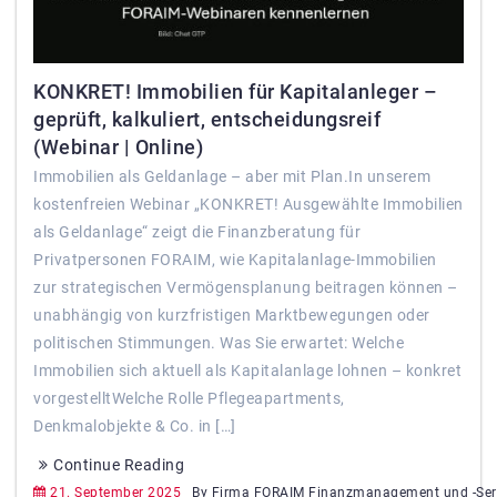
KONKRET! Immobilien für Kapitalanleger –
geprüft, kalkuliert, entscheidungsreif
(Webinar | Online)
Immobilien als Geldanlage – aber mit Plan.In unserem
kostenfreien Webinar „KONKRET! Ausgewählte Immobilien
als Geldanlage“ zeigt die Finanzberatung für
Privatpersonen FORAIM, wie Kapitalanlage-Immobilien
zur strategischen Vermögensplanung beitragen können –
unabhängig von kurzfristigen Marktbewegungen oder
politischen Stimmungen. Was Sie erwartet: Welche
Immobilien sich aktuell als Kapitalanlage lohnen – konkret
vorgestelltWelche Rolle Pflegeapartments,
Denkmalobjekte & Co. in […]
Continue Reading
21. September 2025
By Firma FORAIM Finanzmanagement und -Ser