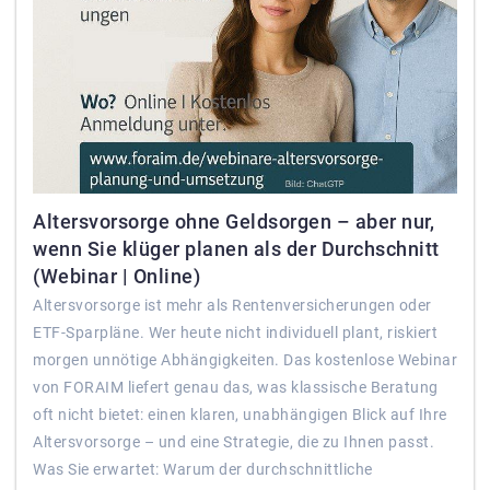
Altersvorsorge ohne Geldsorgen – aber nur,
wenn Sie klüger planen als der Durchschnitt
(Webinar | Online)
Altersvorsorge ist mehr als Rentenversicherungen oder
ETF-Sparpläne. Wer heute nicht individuell plant, riskiert
morgen unnötige Abhängigkeiten. Das kostenlose Webinar
von FORAIM liefert genau das, was klassische Beratung
oft nicht bietet: einen klaren, unabhängigen Blick auf Ihre
Altersvorsorge – und eine Strategie, die zu Ihnen passt.
Was Sie erwartet: Warum der durchschnittliche