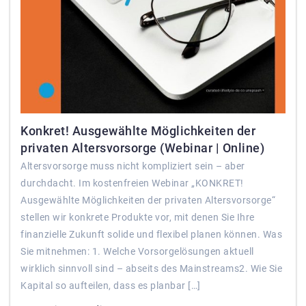
Konkret! Ausgewählte Möglichkeiten der
privaten Altersvorsorge (Webinar | Online)
Altersvorsorge muss nicht kompliziert sein – aber
durchdacht. Im kostenfreien Webinar „KONKRET!
Ausgewählte Möglichkeiten der privaten Altersvorsorge“
stellen wir konkrete Produkte vor, mit denen Sie Ihre
finanzielle Zukunft solide und flexibel planen können. Was
Sie mitnehmen: 1. Welche Vorsorgelösungen aktuell
wirklich sinnvoll sind – abseits des Mainstreams2. Wie Sie
Kapital so aufteilen, dass es planbar […]