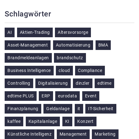
Schlagwörter
AI
Aktien-Trading
Altersvorsorge
Asset-Management
Automatisierung
BMA
Brandmeldeanlagen
brandschutz
Business Intelligence
cloud
Compliance
Controlling
Digitalisierung
dinzler
edtime
edtime PLUS
ERP
eurodata
Event
Finanzplanung
Geldanlage
it
IT-Sicherheit
kaffee
Kapitalanlage
KI
Konzert
Künstliche Intelligenz
Management
Marketing