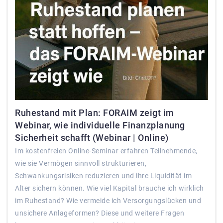
Ruhestand mit Plan: FORAIM zeigt im
Webinar, wie individuelle Finanzplanung
Sicherheit schafft (Webinar | Online)
Im kostenfreien Online-Seminar erfahren Teilnehmende,
wie sie Vermögen sinnvoll strukturieren,
Schwankungsrisiken reduzieren und ihre Liquidität im
Alter sichern können. Wie viel Kapital brauche ich wirklich
im Ruhestand? Wie vermeide ich Versorgungslücken und
unsichere Anlageformen? Diese und weitere Fragen