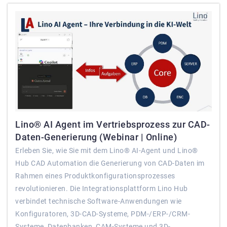
Lino® AI Agent im Vertriebsprozess zur CAD-
Daten-Generierung (Webinar | Online)
Erleben Sie, wie Sie mit dem Lino® AI-Agent und Lino®
Hub CAD Automation die Generierung von CAD-Daten im
Rahmen eines Produktkonfigurationsprozesses
revolutionieren. Die Integrationsplattform Lino Hub
verbindet technische Software-Anwendungen wie
Konfiguratoren, 3D-CAD-Systeme, PDM-/ERP-/CRM-
Systeme, Datenbanken, CAM-Systeme und 3D-