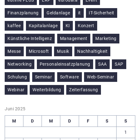
Finanzplanung
Geldanlage
it
IT-Sicherheit
kaffee
Kapitalanlage
KI
Konzert
Künstliche Intelligenz
Management
Marketing
Messe
Microsoft
Musik
Nachhaltigkeit
Networking
Personaleinsatzplanung
SAA
SAP
Schulung
Seminar
Software
Web-Seminar
Webinar
Weiterbildung
Zeiterfassung
Juni 2025
M
D
M
D
F
S
S
1