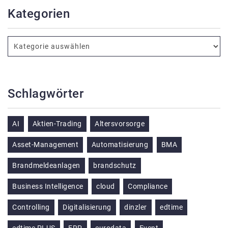
Kategorien
Schlagwörter
AI
Aktien-Trading
Altersvorsorge
Asset-Management
Automatisierung
BMA
Brandmeldeanlagen
brandschutz
Business Intelligence
cloud
Compliance
Controlling
Digitalisierung
dinzler
edtime
edtime PLUS
ERP
eurodata
Event