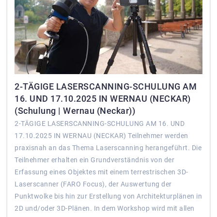
2-TÄGIGE LASERSCANNING-SCHULUNG AM
16. UND 17.10.2025 IN WERNAU (NECKAR)
(Schulung | Wernau (Neckar))
2-TÄGIGE LASERSCANNING-SCHULUNG AM 16. UND
17.10.2025 IN WERNAU (NECKAR) Teilnehmer werden
praxisnah an das Thema Laserscanning herangeführt. Die
Teilnehmer erhalten ein Grundverständnis von der
Erfassung eines Objektes mit einem terrestrischen 3D-
Laserscanner (FARO Focus), der Auswertung der
Punktwolke bis hin zur Erstellung von Architekturplänen in
2D und/oder 3D-Plänen. In dem Workshop wird mit allen