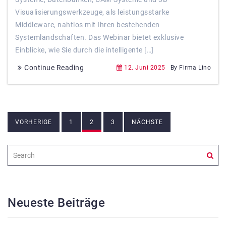
Visualisierungswerkzeuge, als leistungsstarke
Middleware, nahtlos mit Ihren bestehenden
Systemlandschaften. Das Webinar bietet exklusive
Einblicke, wie Sie durch die intelligente […]
Continue Reading
12. Juni 2025
By Firma Lino
Beitragsnavigation
VORHERIGE
1
2
3
NÄCHSTE
Neueste Beiträge