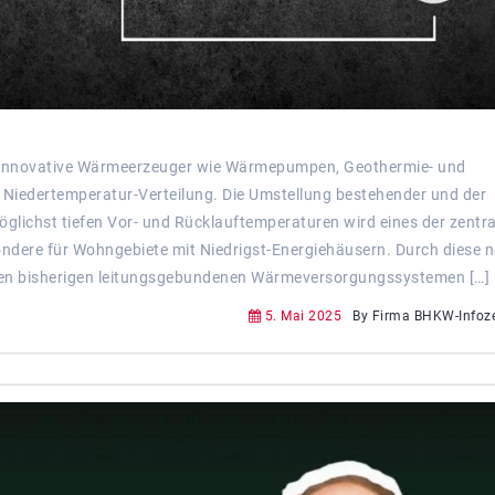
t Innovative Wärmeerzeuger wie Wärmepumpen, Geothermie- und
 Niedertemperatur-Verteilung. Die Umstellung bestehender und der
ichst tiefen Vor- und Rücklauftemperaturen wird eines der zentra
ondere für Wohngebiete mit Niedrigst-Energiehäusern. Durch diese 
den bisherigen leitungsgebundenen Wärmeversorgungssystemen […]
5. Mai 2025
By Firma BHKW-Infoz