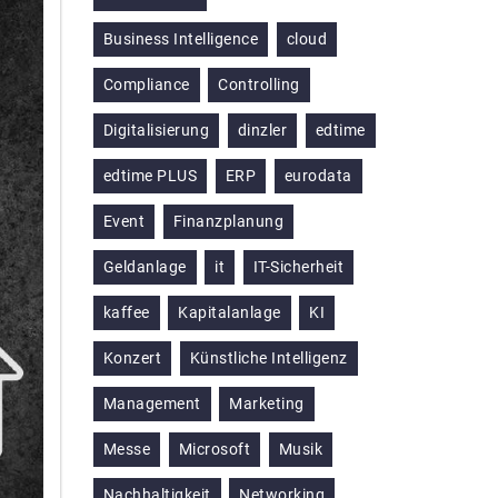
Business Intelligence
cloud
Compliance
Controlling
Digitalisierung
dinzler
edtime
edtime PLUS
ERP
eurodata
Event
Finanzplanung
Geldanlage
it
IT-Sicherheit
kaffee
Kapitalanlage
KI
Konzert
Künstliche Intelligenz
Management
Marketing
Messe
Microsoft
Musik
Nachhaltigkeit
Networking