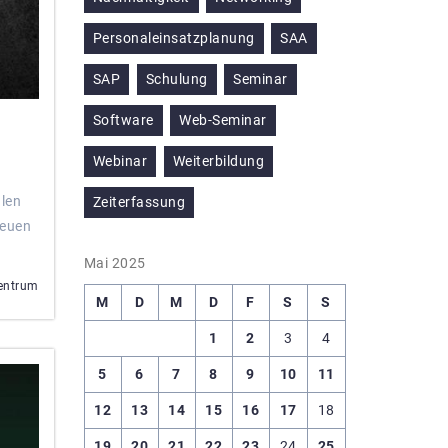
Personaleinsatzplanung
SAA
SAP
Schulung
Seminar
Software
Web-Seminar
Webinar
Weiterbildung
len
Zeiterfassung
neuen
Mai 2025
entrum
M
D
M
D
F
S
S
1
2
3
4
5
6
7
8
9
10
11
12
13
14
15
16
17
18
19
20
21
22
23
24
25