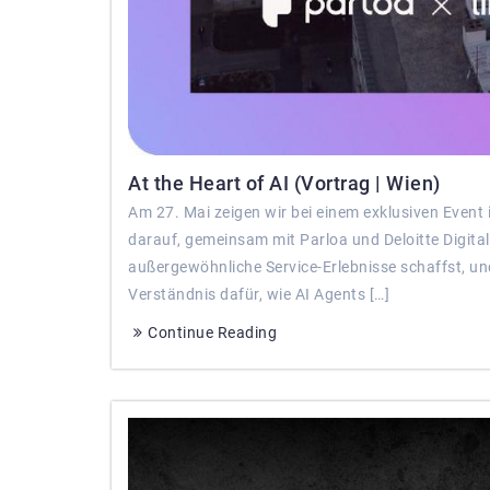
At the Heart of AI (Vortrag | Wien)
Am 27. Mai zeigen wir bei einem exklusiven Event 
darauf, gemeinsam mit Parloa und Deloitte Digital 
außergewöhnliche Service-Erlebnisse schaffst, und
Verständnis dafür, wie AI Agents […]
Continue Reading