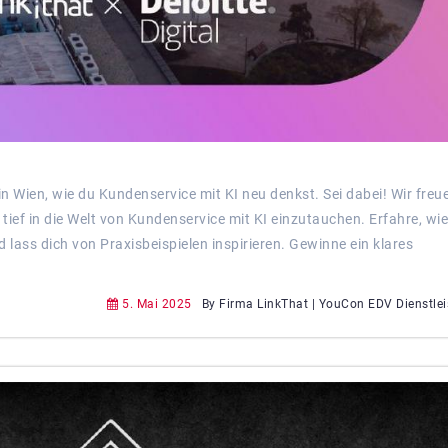
in Wien, wie du Kundenservice mit KI neu denkst. Sei dabei! Wir freu
tief in die Welt von Kundenservice mit KI einzutauchen. Erfahre, wi
 lass dich von Praxisbeispielen inspirieren. Gewinne ein klares
5. Mai 2025
By Firma LinkThat | YouCon EDV Dienstle