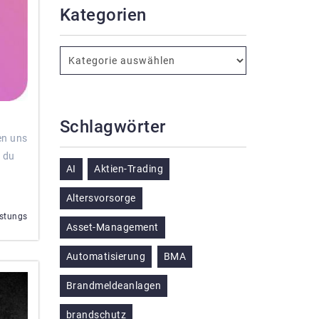
Kategorien
Schlagwörter
en uns
e du
AI
Aktien-Trading
Altersvorsorge
istungs
Asset-Management
Automatisierung
BMA
Brandmeldeanlagen
brandschutz