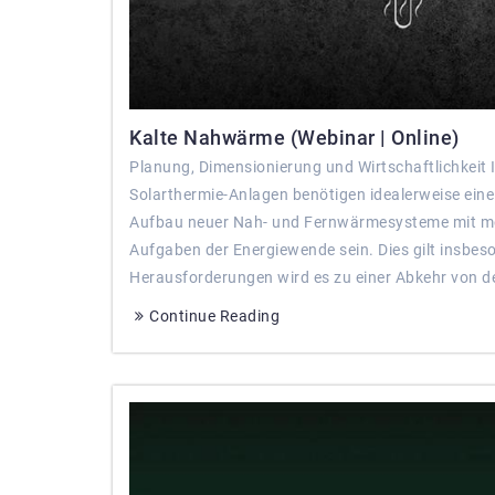
Kalte Nahwärme (Webinar | Online)
Planung, Dimensionierung und Wirtschaftlichkei
Solarthermie-Anlagen benötigen idealerweise eine
Aufbau neuer Nah- und Fernwärmesysteme mit mögl
Aufgaben der Energiewende sein. Dies gilt insbes
Herausforderungen wird es zu einer Abkehr von 
Continue Reading