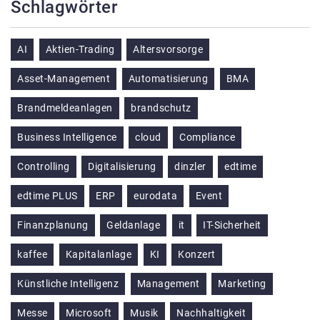
Schlagwörter
AI
Aktien-Trading
Altersvorsorge
Asset-Management
Automatisierung
BMA
Brandmeldeanlagen
brandschutz
Business Intelligence
cloud
Compliance
Controlling
Digitalisierung
dinzler
edtime
edtime PLUS
ERP
eurodata
Event
Finanzplanung
Geldanlage
it
IT-Sicherheit
kaffee
Kapitalanlage
KI
Konzert
Künstliche Intelligenz
Management
Marketing
Messe
Microsoft
Musik
Nachhaltigkeit